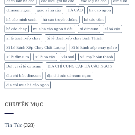
cách làm há cảo
các kiểu gói há cảo
các loại há cảo
dimsum
dimsum ngon
giao sỉ há cảo
HÁ CẢO
há cáo ngon
há cảo minh sanh
há cảo truyền thống
há cảo tôm
hả cảo chay
mua há cảo ngon ở đâu
sỉ dimsum
sỉ há cảo
sỉ lẻ bánh xếp chay
Sỉ lẻ Bánh xếp chay Bình Thạnh
Sỉ Lẻ Bánh Xếp Chay Chất Lượng
Sỉ lẻ Bánh xếp chay giá rẻ
sỉ lẻ dimsum
sỉ lẻ há cảo
xíu mại
xíu mại hoàn thánh
Đơn vị sỉ lẻ dimsum
ĐỊA CHỈ CUNG CẤP HẢ CÁO NGON
địa chỉ bán dimsum
địa chỉ bán dimsum ngon
địa chỉ mua há cảo ngon
CHUYÊN MỤC
Tin Tức
(320)