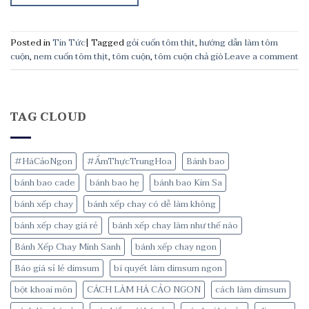
Posted in
Tin Tức
|
Tagged
gỏi cuốn tôm thịt
,
hướng dẫn làm tôm
cuộn
,
nem cuốn tôm thịt
,
tôm cuộn
,
tôm cuộn chả giò
Leave a comment
TAG CLOUD
#HáCảoNgon
#ẨmThựcTrungHoa
Bánh bao
bánh bao cade
bánh bao hẹ
bánh bao Kim Sa
bánh xếp chay
bánh xếp chay có dễ làm không
bánh xếp chay giá rẻ
bánh xếp chay làm như thế nào
Bánh Xếp Chay Minh Sanh
bánh xếp chay ngon
Báo giá sỉ lẻ dimsum
bí quyết làm dimsum ngon
bột khoai môn
CÁCH LÀM HÁ CẢO NGON
cách làm dimsum