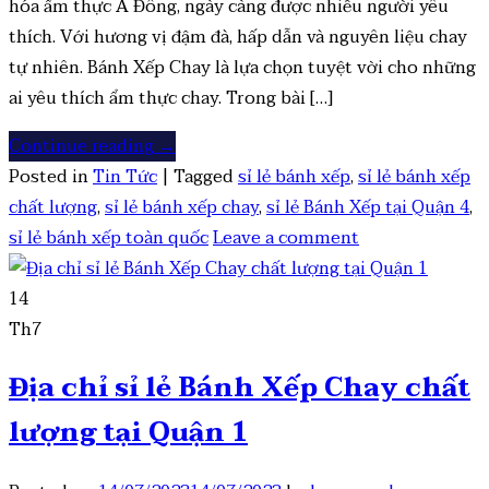
hóa ẩm thực Á Đông, ngày càng được nhiều người yêu
thích. Với hương vị đậm đà, hấp dẫn và nguyên liệu chay
tự nhiên. Bánh Xếp Chay là lựa chọn tuyệt vời cho những
ai yêu thích ẩm thực chay. Trong bài […]
Continue reading
→
Posted in
Tin Tức
|
Tagged
sỉ lẻ bánh xếp
,
sỉ lẻ bánh xếp
chất lượng
,
sỉ lẻ bánh xếp chay
,
sỉ lẻ Bánh Xếp tại Quận 4
,
sỉ lẻ bánh xếp toàn quốc
Leave a comment
14
Th7
Địa chỉ sỉ lẻ Bánh Xếp Chay chất
lượng tại Quận 1