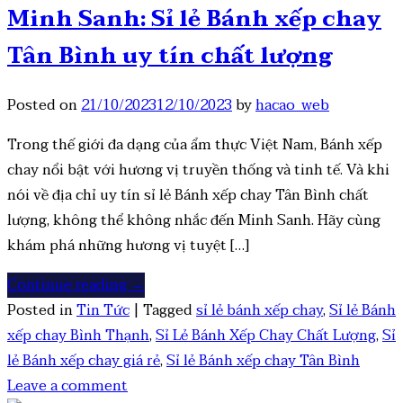
Minh Sanh: Sỉ lẻ Bánh xếp chay
Tân Bình uy tín chất lượng
Posted on
21/10/2023
12/10/2023
by
hacao_web
Trong thế giới đa dạng của ẩm thực Việt Nam, Bánh xếp
chay nổi bật với hương vị truyền thống và tinh tế. Và khi
nói về địa chỉ uy tín sỉ lẻ Bánh xếp chay Tân Bình chất
lượng, không thể không nhắc đến Minh Sanh. Hãy cùng
khám phá những hương vị tuyệt […]
Continue reading
→
Posted in
Tin Tức
|
Tagged
sỉ lẻ bánh xếp chay
,
Sỉ lẻ Bánh
xếp chay Bình Thạnh
,
Sỉ Lẻ Bánh Xếp Chay Chất Lượng
,
Sỉ
lẻ Bánh xếp chay giá rẻ
,
Sỉ lẻ Bánh xếp chay Tân Bình
Leave a comment