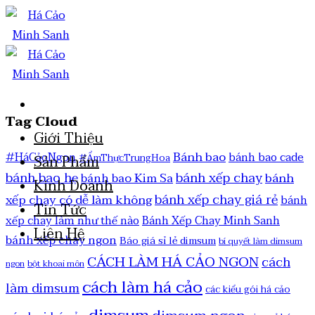
Tag Cloud
Giới Thiệu
Bánh bao
#HáCảoNgon
bánh bao cade
#ẨmThựcTrungHoa
Sản Phẩm
bánh bao hẹ
bánh xếp chay
bánh
bánh bao Kim Sa
Kinh Doanh
bánh xếp chay giá rẻ
xếp chay có dễ làm không
bánh
Tin Tức
xếp chay làm như thế nào
Bánh Xếp Chay Minh Sanh
Liên Hệ
bánh xếp chay ngon
Báo giá sỉ lẻ dimsum
bí quyết làm dimsum
CÁCH LÀM HÁ CẢO NGON
cách
ngon
bột khoai môn
cách làm há cảo
làm dimsum
các kiểu gói há cảo