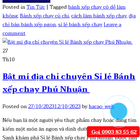
Posted in
Tin Tức
|
Tagged
bánh xếp chay có dễ làm
không
,
Bánh xếp chay củ chi
,
cách làm bánh xếp chay
,
địa
chỉ bán bánh xếp ngon
,
sỉ lẻ bánh xếp chay
Leave a
comment
27
Th10
Bật mí địa chỉ chuyên Sỉ lẻ Bánh
xếp chay Phú Nhuận
Posted on
27/10/2023
12/10/2023
by
hacao_web
Nếu bạn là một người yêu thực phẩm chay hoặc đang tìm
kiếm một món ăn ngon và dinh dưỡng, hãy cùng Minh
Gọi 0903 83 55 62
Sanh khám phá Sỉ lẻ Bánh xếp chay Phú Nhuận. Được làm