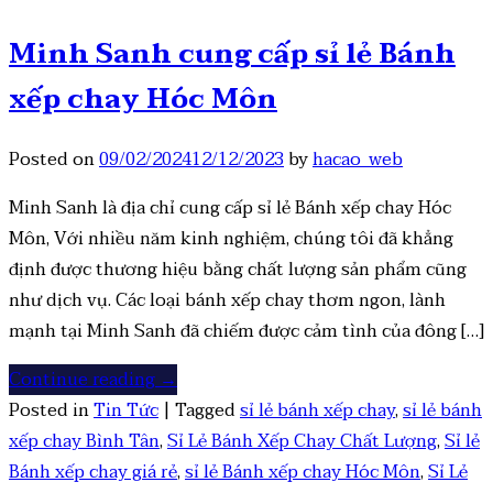
Minh Sanh cung cấp sỉ lẻ Bánh
xếp chay Hóc Môn
Posted on
09/02/2024
12/12/2023
by
hacao_web
Minh Sanh là địa chỉ cung cấp sỉ lẻ Bánh xếp chay Hóc
Môn, Với nhiều năm kinh nghiệm, chúng tôi đã khẳng
định được thương hiệu bằng chất lượng sản phẩm cũng
như dịch vụ. Các loại bánh xếp chay thơm ngon, lành
mạnh tại Minh Sanh đã chiếm được cảm tình của đông […]
Continue reading
→
Posted in
Tin Tức
|
Tagged
sỉ lẻ bánh xếp chay
,
sỉ lẻ bánh
xếp chay Bình Tân
,
Sỉ Lẻ Bánh Xếp Chay Chất Lượng
,
Sỉ lẻ
Bánh xếp chay giá rẻ
,
sỉ lẻ Bánh xếp chay Hóc Môn
,
Sỉ Lẻ