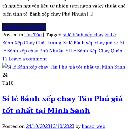
từ nguồn nguyên liệu tự nhiên tươi ngon và kỹ thuật chế
biến tinh tế, Bánh xếp chay Phú Nhuận […]
Continue reading
→
Posted in
Tin Tức
|
Tagged
sỉ lẻ bánh xếp chay
,
Sỉ Lẻ
Bánh Xếp Chay Chất Lượng
,
Sỉ lẻ Bánh xếp chay giá rẻ
,
Sỉ
lẻ Bánh xếp chay Phú Nhuận
,
Sỉ Lẻ Bánh Xếp Chay Quận
11
Leave a comment
24
Th10
Sỉ lẻ Bánh xếp chay Tân Phú giá
tốt nhất tại Minh Sanh
Posted on
24/10/2023
12/10/2023
by
hacao_web