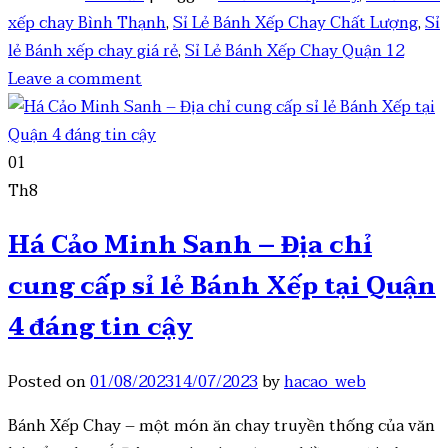
xếp chay Bình Thạnh
,
Sỉ Lẻ Bánh Xếp Chay Chất Lượng
,
Sỉ
lẻ Bánh xếp chay giá rẻ
,
Sỉ Lẻ Bánh Xếp Chay Quận 12
Leave a comment
01
Th8
Há Cảo Minh Sanh – Địa chỉ
cung cấp sỉ lẻ Bánh Xếp tại Quận
4 đáng tin cậy
Posted on
01/08/2023
14/07/2023
by
hacao_web
Bánh Xếp Chay – một món ăn chay truyền thống của văn