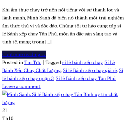
Khi ẩm thực chay trở nên nổi tiếng với sự thanh lọc và
lành mạnh, Minh Sanh đã biến nó thành một trải nghiệm
ẩm thực thú vị và độc đáo. Chúng tôi tự hào cung cấp sỉ
lẻ Bánh xếp chay Tân Phú, món ăn đặc sản sáng tạo và
tinh tế, mang trong […]
Continue reading
→
Posted in
Tin Tức
|
Tagged
sỉ lẻ bánh xếp chay
,
Sỉ Lẻ
Bánh Xếp Chay Chất Lượng
,
Sỉ lẻ Bánh xếp chay giá rẻ
,
Sỉ
lẻ bánh xếp chay quận 3
,
Sỉ lẻ Bánh xếp chay Tân Phú
Leave a comment
21
Th10