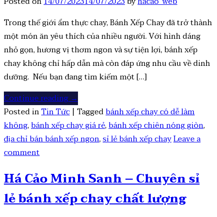
Posted on
14/07/2023
14/07/2023
by
hacao_web
Trong thế giới ẩm thực chay, Bánh Xếp Chay đã trở thành
một món ăn yêu thích của nhiều người. Với hình dáng
nhỏ gọn, hương vị thơm ngon và sự tiện lợi, bánh xếp
chay không chỉ hấp dẫn mà còn đáp ứng nhu cầu về dinh
dưỡng. Nếu bạn đang tìm kiếm một […]
Continue reading
→
Posted in
Tin Tức
|
Tagged
bánh xếp chay có dễ làm
không
,
bánh xếp chay giá rẻ
,
bánh xếp chiên nóng giòn
,
địa chỉ bán bánh xếp ngon
,
sỉ lẻ bánh xếp chay
Leave a
comment
Há Cảo Minh Sanh – Chuyên sỉ
lẻ bánh xếp chay chất lượng