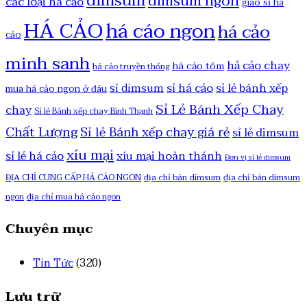
dimsum
dimsum ngon
các loại há cảo
giao sỉ há
HÁ CẢO
há cáo ngon
há cảo
cảo
minh sanh
hả cảo chay
há cảo tôm
há cảo truyền thống
sỉ há cảo
sỉ lẻ bánh xếp
sỉ dimsum
mua há cảo ngon ở đâu
Sỉ Lẻ Bánh Xếp Chay
chay
Sỉ lẻ Bánh xếp chay Bình Thạnh
Chất Lượng
Sỉ lẻ Bánh xếp chay giá rẻ
sỉ lẻ dimsum
xíu mại
sỉ lẻ há cảo
xíu mại hoàn thánh
Đơn vị sỉ lẻ dimsum
ĐỊA CHỈ CUNG CẤP HẢ CÁO NGON
địa chỉ bán dimsum
địa chỉ bán dimsum
ngon
địa chỉ mua há cảo ngon
Chuyên mục
Tin Tức
(320)
Lưu trữ