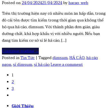
Posted on
24/04/2024
21/04/2024
by
hacao_web
Trên thị trường hiện nay có nhiều món ăn hấp dẫn, trong
đó cái tên được tìm kiếm trong thời gian qua không thể
bỏ qua há cảo, dimsum. Với thành phần đơn giản, giàu
dưỡng chất, khá hợp khẩu vị với nhiều người. Nếu bạn
đang tìm kiếm cơ sở sỉ lẻ há cảo, […]
Continue reading
→
Posted in
Tin Tức
|
Tagged
dimsum
,
HÁ CẢO
,
há cáo
ngon
,
sỉ dimsum
,
sỉ há cảo
Leave a comment
1
2
3
Giới Thiệu