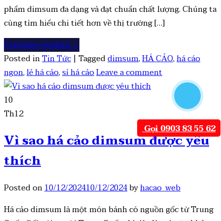
phẩm dimsum đa dạng và đạt chuẩn chất lượng. Chúng ta
cùng tìm hiểu chi tiết hơn về thị trường […]
Continue reading
→
Posted in
Tin Tức
|
Tagged
dimsum
,
HÁ CẢO
,
há cáo
ngon
,
lẻ há cảo
,
sỉ há cảo
Leave a comment
10
Th12
Gọi 0903 83 55 62
Vì sao há cảo dimsum được yêu
thích
Posted on
10/12/2024
10/12/2024
by
hacao_web
Há cảo dimsum là một món bánh có nguồn gốc từ Trung