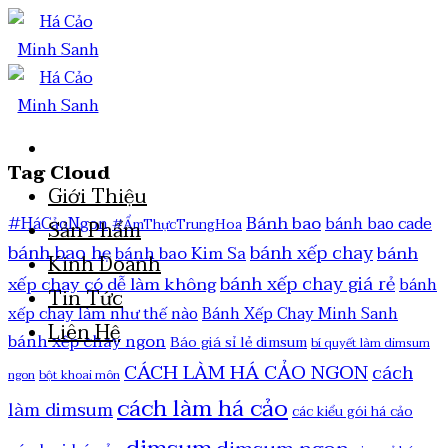
Tag Cloud
Giới Thiệu
Bánh bao
#HáCảoNgon
bánh bao cade
#ẨmThựcTrungHoa
Sản Phẩm
bánh bao hẹ
bánh xếp chay
bánh
bánh bao Kim Sa
Kinh Doanh
bánh xếp chay giá rẻ
xếp chay có dễ làm không
bánh
Tin Tức
xếp chay làm như thế nào
Bánh Xếp Chay Minh Sanh
Liên Hệ
bánh xếp chay ngon
Báo giá sỉ lẻ dimsum
bí quyết làm dimsum
CÁCH LÀM HÁ CẢO NGON
cách
ngon
bột khoai môn
cách làm há cảo
làm dimsum
các kiểu gói há cảo