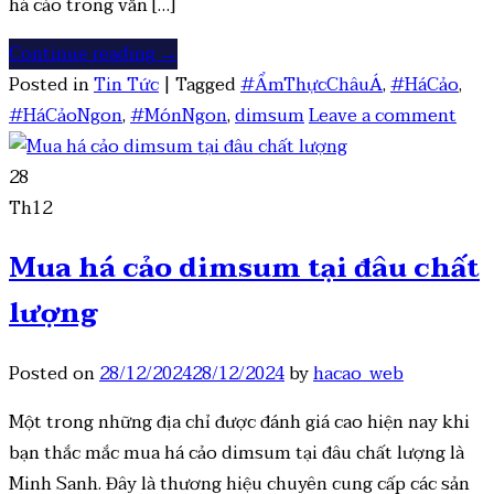
há cảo trong văn […]
Continue reading
→
Posted in
Tin Tức
|
Tagged
#ẨmThựcChâuÁ
,
#HáCảo
,
#HáCảoNgon
,
#MónNgon
,
dimsum
Leave a comment
28
Th12
Mua há cảo dimsum tại đâu chất
lượng
Posted on
28/12/2024
28/12/2024
by
hacao_web
Một trong những địa chỉ được đánh giá cao hiện nay khi
bạn thắc mắc mua há cảo dimsum tại đâu chất lượng là
Minh Sanh. Đây là thương hiệu chuyên cung cấp các sản