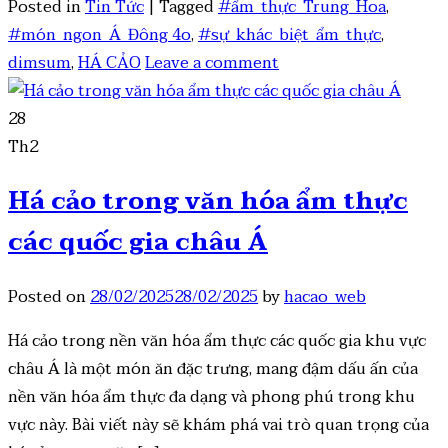
Posted in
Tin Tức
|
Tagged
#ẩm_thực_Trung_Hoa
,
#món_ngon_Á_Đông 4o
,
#sự_khác_biệt_ẩm_thực
,
dimsum
,
HÁ CẢO
Leave a comment
28
Th2
Há cảo trong văn hóa ẩm thực
các quốc gia châu Á
Posted on
28/02/2025
28/02/2025
by
hacao_web
Há cảo trong nền văn hóa ẩm thực các quốc gia khu vực
châu Á là một món ăn đặc trưng, mang đậm dấu ấn của
nền văn hóa ẩm thực đa dạng và phong phú trong khu
vực này. Bài viết này sẽ khám phá vai trò quan trọng của