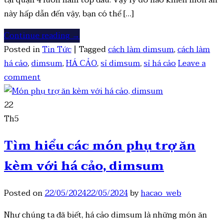
tại quận 4 luôn nằm top đầu. Vậy lý do nào khiến món ăn
này hấp dẫn đến vậy, bạn có thể […]
Continue reading
→
Posted in
Tin Tức
|
Tagged
cách làm dimsum
,
cách làm
há cảo
,
dimsum
,
HÁ CẢO
,
sỉ dimsum
,
sỉ há cảo
Leave a
comment
22
Th5
Tìm hiểu các món phụ trợ ăn
kèm với há cảo, dimsum
Posted on
22/05/2024
22/05/2024
by
hacao_web
Như chúng ta đã biết, há cảo dimsum là những món ăn