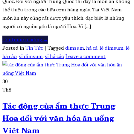
Quốc. Đối với người Trung Quốc thì đây là món ăn không
thể thiếu trong các bữa cơm hàng ngày. Tại Việt Nam
món ăn này cũng rất được yêu thích, đặc biệt là những
người có nguồn gốc là người Hoa. Vì […]
Continue reading
→
Posted in
Tin Tức
|
Tagged
dimsum
,
há cả
,
lẻ dimsum
,
lẻ
há cảo
,
sỉ dimsum
,
sỉ há cảo
Leave a comment
30
Th8
Tác động của ẩm thực Trung
Hoa đối với văn hóa ăn uống
Việt Nam