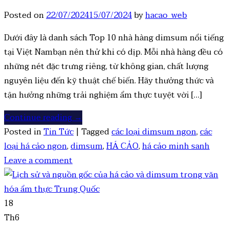
Posted on
22/07/2024
15/07/2024
by
hacao_web
Dưới đây là danh sách Top 10 nhà hàng dimsum nổi tiếng
tại Việt Nambạn nên thử khi có dịp. Mỗi nhà hàng đều có
những nét đặc trưng riêng, từ không gian, chất lượng
nguyên liệu đến kỹ thuật chế biến. Hãy thưởng thức và
tận hưởng những trải nghiệm ẩm thực tuyệt vời […]
Continue reading
→
Posted in
Tin Tức
|
Tagged
các loại dimsum ngon
,
các
loại há cảo ngon
,
dimsum
,
HÁ CẢO
,
há cảo minh sanh
Leave a comment
18
Th6