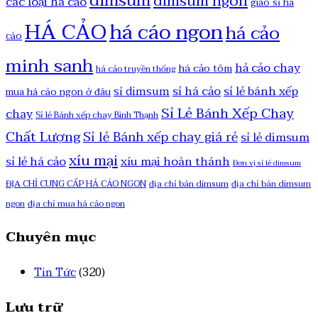
dimsum
dimsum ngon
các loại há cảo
giao sỉ há
HÁ CẢO
há cáo ngon
há cảo
cảo
minh sanh
hả cảo chay
há cảo tôm
há cảo truyền thống
sỉ há cảo
sỉ lẻ bánh xếp
sỉ dimsum
mua há cảo ngon ở đâu
Sỉ Lẻ Bánh Xếp Chay
chay
Sỉ lẻ Bánh xếp chay Bình Thạnh
Chất Lượng
Sỉ lẻ Bánh xếp chay giá rẻ
sỉ lẻ dimsum
xíu mại
sỉ lẻ há cảo
xíu mại hoàn thánh
Đơn vị sỉ lẻ dimsum
ĐỊA CHỈ CUNG CẤP HẢ CÁO NGON
địa chỉ bán dimsum
địa chỉ bán dimsum
ngon
địa chỉ mua há cảo ngon
Chuyên mục
Tin Tức
(320)
Lưu trữ