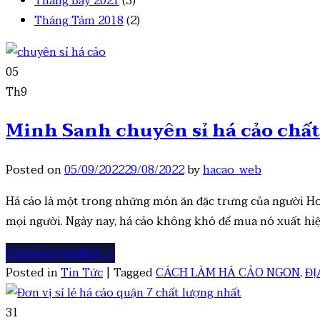
Tháng Bảy 2021
(3)
Tháng Tám 2018
(2)
05
Th9
Minh Sanh chuyên sỉ há cảo chấ
Posted on
05/09/2022
29/08/2022
by
hacao_web
Há cảo là một trong những món ăn đặc trưng của người H
mọi người. Ngày nay, há cảo không khó để mua nó xuất hi
Continue reading
→
Posted in
Tin Tức
|
Tagged
CÁCH LÀM HÁ CẢO NGON
,
ĐỊ
31