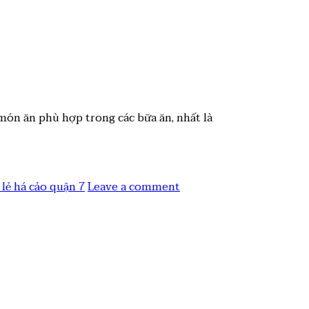
món ăn phù hợp trong các bữa ăn, nhất là
ỉ lẻ há cảo quận 7
Leave a comment