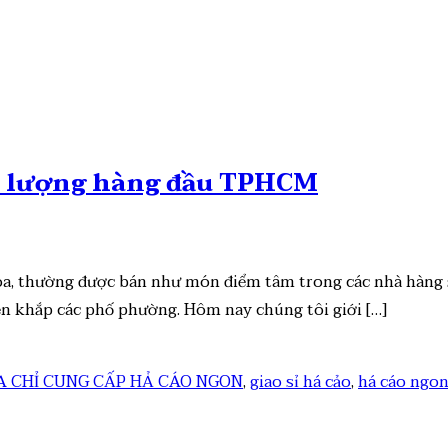
t lượng hàng đầu TPHCM
oa, thường được bán như món điểm tâm trong các nhà hàng 
ện khắp các phố phường. Hôm nay chúng tôi giới […]
A CHỈ CUNG CẤP HẢ CÁO NGON
,
giao sỉ há cảo
,
há cáo ngo