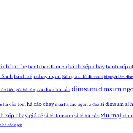
ánh bao hẹ
bánh xếp chay
bánh xếp c
bánh bao Kim Sa
bánh xếp chay ngon
h Sanh
Báo giá sỉ lẻ dimsum
bí quyết làm di
dimsum
dimsum ng
các loại há cảo
các kiểu gói há cảo
hả cảo chay
sỉ 
sỉ dimsum
há cảo tôm
mua há cảo ngon ở đâu
ng
xíu mại
nh xếp chay giá rẻ
sỉ lẻ dimsum
sỉ lẻ há cảo
xíu 
a há cảo ngon