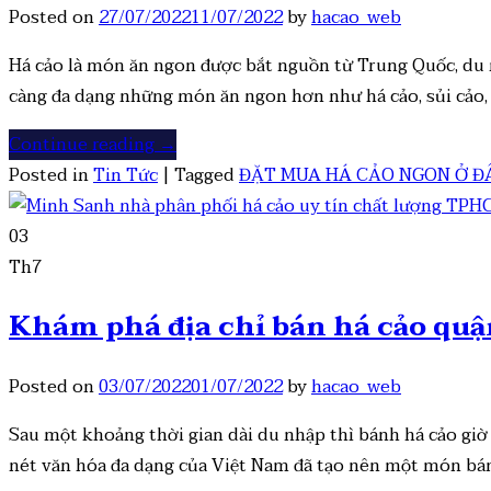
Posted on
27/07/2022
11/07/2022
by
hacao_web
Há cảo là món ăn ngon được bắt nguồn từ Trung Quốc, du n
càng đa dạng những món ăn ngon hơn như há cảo, sủi cảo, x
Continue reading
→
Posted in
Tin Tức
|
Tagged
ĐẶT MUA HÁ CẢO NGON Ở Đ
03
Th7
Khám phá địa chỉ bán há cảo quậ
Posted on
03/07/2022
01/07/2022
by
hacao_web
Sau một khoảng thời gian dài du nhập thì bánh há cảo giờ
nét văn hóa đa dạng của Việt Nam đã tạo nên một món bán