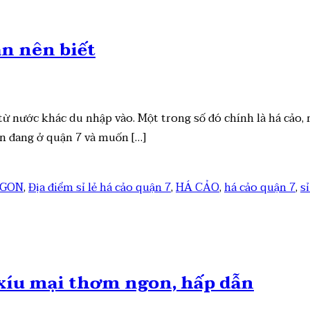
ạn nên biết
 nước khác du nhập vào. Một trong số đó chính là há cảo, 
n đang ở quận 7 và muốn […]
NGON
,
Địa điểm sỉ lẻ há cảo quận 7
,
HÁ CẢO
,
há cảo quận 7
,
s
 , xíu mại thơm ngon, hấp dẫn