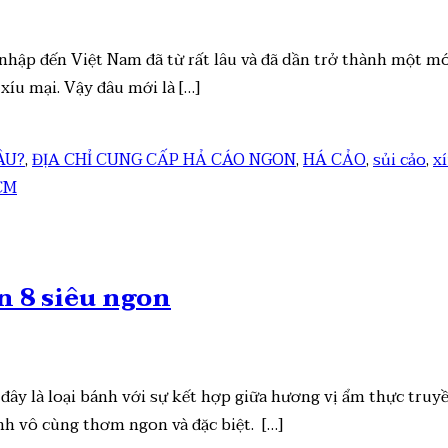
hập đến Việt Nam đã từ rất lâu và đã dần trở thành một mó
íu mại. Vậy đâu mới là […]
ÂU?
,
ĐỊA CHỈ CUNG CẤP HẢ CÁO NGON
,
HÁ CẢO
,
sủi cảo
,
x
n 8 siêu ngon
 đây là loại bánh với sự kết hợp giữa hương vị ẩm thực tru
h vô cùng thơm ngon và đặc biệt. […]