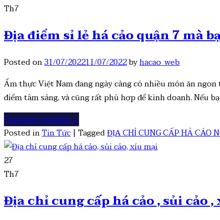
Th7
Địa điểm sỉ lẻ há cảo quận 7 mà b
Posted on
31/07/2022
11/07/2022
by
hacao_web
Ẩm thực Việt Nam đang ngày càng có nhiều món ăn ngon từ
điểm tâm sáng, và cũng rất phù hợp để kinh doanh. Nếu bạ
Continue reading
→
Posted in
Tin Tức
|
Tagged
ĐỊA CHỈ CUNG CẤP HẢ CÁO 
27
Th7
Địa chỉ cung cấp há cảo , sủi cảo