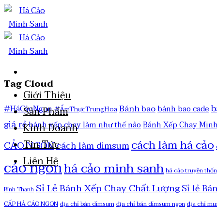
Tag Cloud
Giới Thiệu
b
Bánh bao
#HáCảoNgon
bánh bao cade
#ẨmThựcTrungHoa
Sản Phẩm
giá rẻ
bánh xếp chay làm như thế nào
Bánh Xếp Chay Min
Kinh Doanh
cách làm há cảo
Tin Tức
CẢO NGON
cách làm dimsum
Liên Hệ
cáo ngon
há cảo minh sanh
há cảo truyền thố
Sỉ Lẻ Bánh Xếp Chay Chất Lượng
Sỉ lẻ Bá
Bình Thạnh
CẤP HẢ CÁO NGON
địa chỉ bán dimsum
địa chỉ bán dimsum ngon
địa chỉ mu