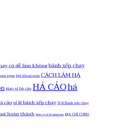
bánh xếp chay
hay có dễ làm không
CÁCH LÀM HÁ
msum ngon
bột khoai môn
HÁ CẢO
há
on
giao sỉ há cảo
há cảo
sỉ lẻ bánh xếp chay
Sỉ lẻ Bánh xếp chay
mại hoàn thánh
ĐỊA CHỈ CUNG
Đơn vị sỉ lẻ dimsum