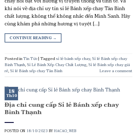
chay nổi bật với hương vị truyền thống và tinh tế. Và
khi nói về địa chỉ uy tín sỉ lẻ Bánh xếp chay Tân Bình
chất lượng, không thể không nhắc đến Minh Sanh. Hãy
cùng khám phá những hương vị tuyệt […]
CONTINUE READING
→
Posted in
Tin Tức
|
Tagged
sỉ lẻ bánh xếp chay
,
Sỉ lẻ Bánh xếp chay
Bình Thạnh
,
Sỉ Lẻ Bánh Xếp Chay Chất Lượng
,
Sỉ lẻ Bánh xếp chay giá
rẻ
,
Sỉ lẻ Bánh xếp chay Tân Bình
Leave a comment
18
Th10
Địa chỉ cung cấp Sỉ lẻ Bánh xếp chay
Bình Thạnh
POSTED ON
18/10/2023
BY
HACAO_WEB