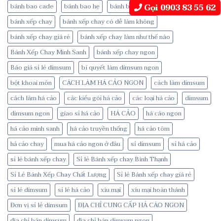
Gọi 0903 83 55 62
bánh bao cade
bánh bao hẹ
bánh bao Kim Sa
bánh xếp chay
bánh xếp chay có dễ làm không
bánh xếp chay giá rẻ
bánh xếp chay làm như thế nào
Bánh Xếp Chay Minh Sanh
bánh xếp chay ngon
Báo giá sỉ lẻ dimsum
bí quyết làm dimsum ngon
bột khoai môn
CÁCH LÀM HÁ CẢO NGON
cách làm dimsum
cách làm há cảo
các kiểu gói há cảo
các loại há cảo
dimsum
dimsum ngon
giao sỉ há cảo
HÁ CẢO
há cáo ngon
há cảo minh sanh
há cảo truyền thống
há cảo tôm
hả cảo chay
mua há cảo ngon ở đâu
sỉ dimsum
sỉ há cảo
sỉ lẻ bánh xếp chay
Sỉ lẻ Bánh xếp chay Bình Thạnh
Sỉ Lẻ Bánh Xếp Chay Chất Lượng
Sỉ lẻ Bánh xếp chay giá rẻ
sỉ lẻ dimsum
sỉ lẻ há cảo
xíu mại
xíu mại hoàn thánh
Đơn vị sỉ lẻ dimsum
ĐỊA CHỈ CUNG CẤP HẢ CÁO NGON
địa chỉ bán dimsum
địa chỉ bán dimsum ngon