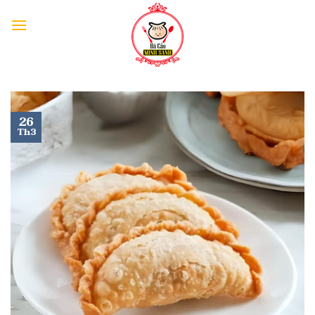
26
Th3