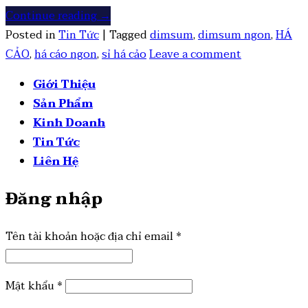
Continue reading
→
Posted in
Tin Tức
|
Tagged
dimsum
,
dimsum ngon
,
HÁ
CẢO
,
há cáo ngon
,
sỉ há cảo
Leave a comment
Giới Thiệu
Sản Phẩm
Kinh Doanh
Tin Tức
Liên Hệ
Đăng nhập
Tên tài khoản hoặc địa chỉ email
*
Mật khẩu
*