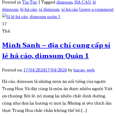
Posted in
Tin Tức
|
Tagged
dimsum
,
HÁ CẢO
,
lẻ
dimsum
,
lẻ há cảo
,
sỉ dimsum
,
sỉ há cảo
Leave a comment
17
Th4
Minh Sanh – địa chỉ cung cấp sỉ
lẻ há cảo, dimsum Quận 1
Posted on
17/04/2024
17/04/2024
by
hacao_web
Há cảo, dimsum là những món ăn nổi tiếng của người
Trung Hoa. Và đây cũng là món ăn được nhiều người Việt
ưa chuộng. Bởi lẽ, nó mang lại nhiều chất dinh dưỡng,
cũng như đưa lại hương vị mới lạ. Những ai yêu thích ẩm
thực Trung Hoa chắc chắn không thể bỏ […]