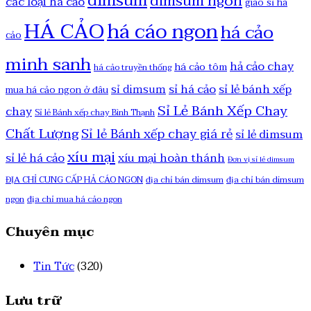
dimsum
dimsum ngon
các loại há cảo
giao sỉ há
HÁ CẢO
há cáo ngon
há cảo
cảo
minh sanh
hả cảo chay
há cảo tôm
há cảo truyền thống
sỉ há cảo
sỉ lẻ bánh xếp
sỉ dimsum
mua há cảo ngon ở đâu
Sỉ Lẻ Bánh Xếp Chay
chay
Sỉ lẻ Bánh xếp chay Bình Thạnh
Chất Lượng
Sỉ lẻ Bánh xếp chay giá rẻ
sỉ lẻ dimsum
xíu mại
sỉ lẻ há cảo
xíu mại hoàn thánh
Đơn vị sỉ lẻ dimsum
ĐỊA CHỈ CUNG CẤP HẢ CÁO NGON
địa chỉ bán dimsum
địa chỉ bán dimsum
ngon
địa chỉ mua há cảo ngon
Chuyên mục
Tin Tức
(320)
Lưu trữ