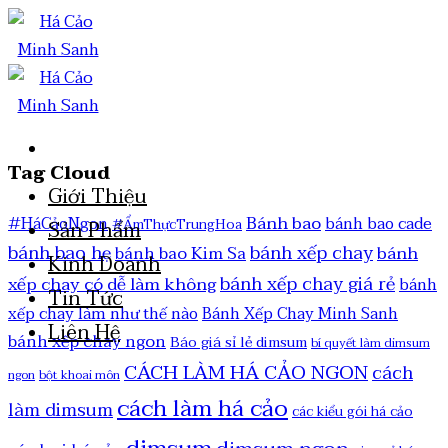
Tag Cloud
Giới Thiệu
Bánh bao
#HáCảoNgon
bánh bao cade
#ẨmThựcTrungHoa
Sản Phẩm
bánh bao hẹ
bánh xếp chay
bánh
bánh bao Kim Sa
Kinh Doanh
bánh xếp chay giá rẻ
xếp chay có dễ làm không
bánh
Tin Tức
xếp chay làm như thế nào
Bánh Xếp Chay Minh Sanh
Liên Hệ
bánh xếp chay ngon
Báo giá sỉ lẻ dimsum
bí quyết làm dimsum
CÁCH LÀM HÁ CẢO NGON
cách
ngon
bột khoai môn
cách làm há cảo
làm dimsum
các kiểu gói há cảo