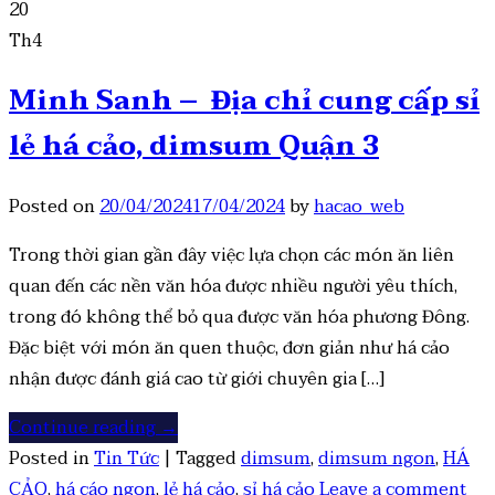
20
Th4
Minh Sanh – Địa chỉ cung cấp sỉ
lẻ há cảo, dimsum Quận 3
Posted on
20/04/2024
17/04/2024
by
hacao_web
Trong thời gian gần đây việc lựa chọn các món ăn liên
quan đến các nền văn hóa được nhiều người yêu thích,
trong đó không thể bỏ qua được văn hóa phương Đông.
Đặc biệt với món ăn quen thuộc, đơn giản như há cảo
nhận được đánh giá cao từ giới chuyên gia […]
Continue reading
→
Posted in
Tin Tức
|
Tagged
dimsum
,
dimsum ngon
,
HÁ
CẢO
,
há cáo ngon
,
lẻ há cảo
,
sỉ há cảo
Leave a comment