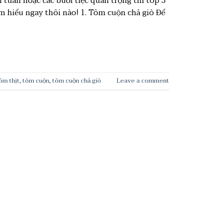
tuần hoặc các buổi tiệc quan trọng thì top 3
 hiểu ngay thôi nào! 1. Tôm cuộn chả giò Để
ôm thịt
,
tôm cuộn
,
tôm cuộn chả giò
Leave a comment