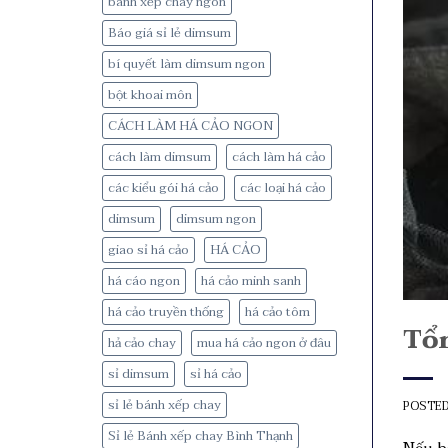
bánh xếp chay ngon
Báo giá sỉ lẻ dimsum
bí quyết làm dimsum ngon
bột khoai môn
CÁCH LÀM HÁ CẢO NGON
cách làm dimsum
cách làm há cảo
các kiểu gói há cảo
các loại há cảo
dimsum
dimsum ngon
giao sỉ há cảo
HÁ CẢO
há cáo ngon
há cảo minh sanh
há cảo truyền thống
há cảo tôm
Tổ
hả cảo chay
mua há cảo ngon ở đâu
sỉ dimsum
sỉ há cảo
sỉ lẻ bánh xếp chay
POSTE
Sỉ lẻ Bánh xếp chay Bình Thạnh