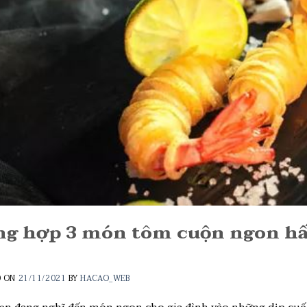
ng hợp 3 món tôm cuộn ngon h
D ON
21/11/2021
BY
HACAO_WEB