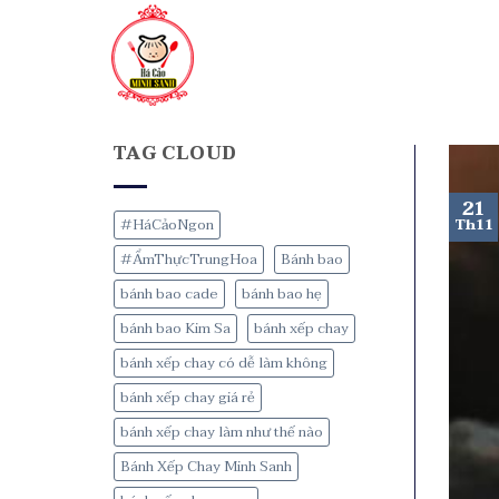
TAG CLOUD
21
#HáCảoNgon
Th11
#ẨmThựcTrungHoa
Bánh bao
bánh bao cade
bánh bao hẹ
bánh bao Kim Sa
bánh xếp chay
bánh xếp chay có dễ làm không
bánh xếp chay giá rẻ
bánh xếp chay làm như thế nào
Bánh Xếp Chay Minh Sanh