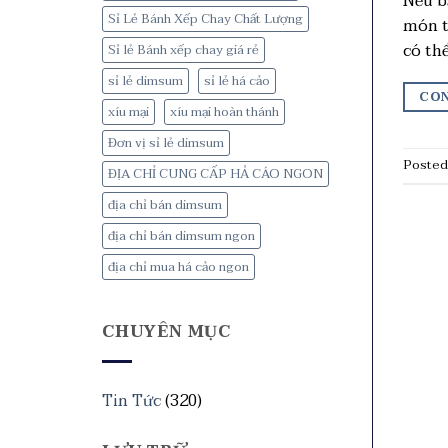
Nếu b
Sỉ Lẻ Bánh Xếp Chay Chất Lượng
món t
có th
Sỉ lẻ Bánh xếp chay giá rẻ
sỉ lẻ dimsum
sỉ lẻ há cảo
CON
xíu mại
xíu mại hoàn thánh
Đơn vị sỉ lẻ dimsum
Posted
ĐỊA CHỈ CUNG CẤP HẢ CÁO NGON
địa chỉ bán dimsum
địa chỉ bán dimsum ngon
địa chỉ mua há cảo ngon
CHUYÊN MỤC
Tin Tức
(320)