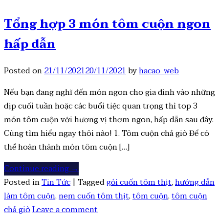
Tổng hợp 3 món tôm cuộn ngon
hấp dẫn
Posted on
21/11/2021
20/11/2021
by
hacao_web
Nếu bạn đang nghĩ đến món ngon cho gia đình vào những
dịp cuối tuần hoặc các buổi tiệc quan trọng thì top 3
món tôm cuộn với hương vị thơm ngon, hấp dẫn sau đây.
Cùng tìm hiểu ngay thôi nào! 1. Tôm cuộn chả giò Để có
thể hoàn thành món tôm cuộn […]
Continue reading
→
Posted in
Tin Tức
|
Tagged
gỏi cuốn tôm thịt
,
hướng dẫn
làm tôm cuộn
,
nem cuốn tôm thịt
,
tôm cuộn
,
tôm cuộn
chả giò
Leave a comment