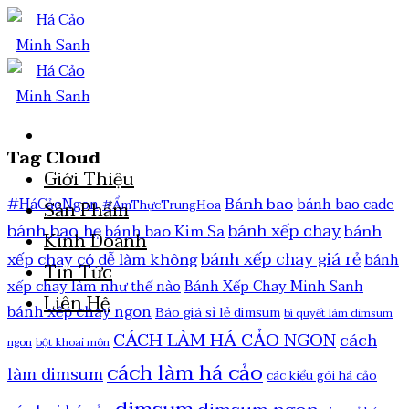
Tag Cloud
Giới Thiệu
Bánh bao
#HáCảoNgon
bánh bao cade
#ẨmThựcTrungHoa
Sản Phẩm
bánh bao hẹ
bánh xếp chay
bánh
bánh bao Kim Sa
Kinh Doanh
bánh xếp chay giá rẻ
xếp chay có dễ làm không
bánh
Tin Tức
xếp chay làm như thế nào
Bánh Xếp Chay Minh Sanh
Liên Hệ
bánh xếp chay ngon
Báo giá sỉ lẻ dimsum
bí quyết làm dimsum
CÁCH LÀM HÁ CẢO NGON
cách
ngon
bột khoai môn
cách làm há cảo
làm dimsum
các kiểu gói há cảo