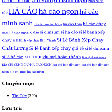
dimsum
dimsum ngon
các loại há cảo
giao sỉ há
HÁ CẢO
há cáo ngon
há cảo
cảo
minh sanh
hả cảo chay
há cảo tôm
há cảo truyền thống
sỉ há cảo
sỉ lẻ bánh xếp
sỉ dimsum
mua há cảo ngon ở đâu
Sỉ Lẻ Bánh Xếp Chay
chay
Sỉ lẻ Bánh xếp chay Bình Thạnh
Chất Lượng
Sỉ lẻ Bánh xếp chay giá rẻ
sỉ lẻ dimsum
xíu mại
sỉ lẻ há cảo
xíu mại hoàn thánh
Đơn vị sỉ lẻ dimsum
ĐỊA CHỈ CUNG CẤP HẢ CÁO NGON
địa chỉ bán dimsum
địa chỉ bán dimsum
ngon
địa chỉ mua há cảo ngon
Chuyên mục
Tin Tức
(320)
Lưu trữ