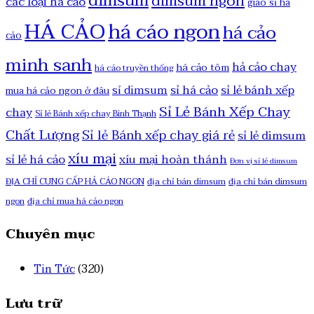
dimsum
dimsum ngon
các loại há cảo
giao sỉ há
HÁ CẢO
há cáo ngon
há cảo
cảo
minh sanh
hả cảo chay
há cảo tôm
há cảo truyền thống
sỉ há cảo
sỉ lẻ bánh xếp
sỉ dimsum
mua há cảo ngon ở đâu
Sỉ Lẻ Bánh Xếp Chay
chay
Sỉ lẻ Bánh xếp chay Bình Thạnh
Chất Lượng
Sỉ lẻ Bánh xếp chay giá rẻ
sỉ lẻ dimsum
xíu mại
sỉ lẻ há cảo
xíu mại hoàn thánh
Đơn vị sỉ lẻ dimsum
ĐỊA CHỈ CUNG CẤP HẢ CÁO NGON
địa chỉ bán dimsum
địa chỉ bán dimsum
ngon
địa chỉ mua há cảo ngon
Chuyên mục
Tin Tức
(320)
Lưu trữ