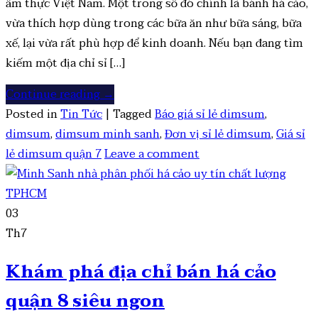
ẩm thực Việt Nam. Một trong số đó chính là bánh há cảo,
vừa thích hợp dùng trong các bữa ăn như bữa sáng, bữa
xế, lại vừa rất phù hợp để kinh doanh. Nếu bạn đang tìm
kiếm một địa chỉ sỉ […]
Continue reading
→
Posted in
Tin Tức
|
Tagged
Báo giá sỉ lẻ dimsum
,
dimsum
,
dimsum minh sanh
,
Đơn vị sỉ lẻ dimsum
,
Giá sỉ
lẻ dimsum quận 7
Leave a comment
03
Th7
Khám phá địa chỉ bán há cảo
quận 8 siêu ngon