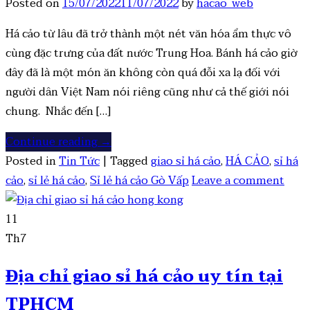
Posted on
15/07/2022
11/07/2022
by
hacao_web
Há cảo từ lâu đã trở thành một nét văn hóa ẩm thực vô
cùng đặc trưng của đất nước Trung Hoa. Bánh há cảo giờ
đây đã là một món ăn không còn quá đỗi xa lạ đối với
người dân Việt Nam nói riêng cũng như cả thế giới nói
chung. Nhắc đến […]
Continue reading
→
Posted in
Tin Tức
|
Tagged
giao sỉ há cảo
,
HÁ CẢO
,
sỉ há
cảo
,
sỉ lẻ há cảo
,
Sỉ lẻ há cảo Gò Vấp
Leave a comment
11
Th7
Địa chỉ giao sỉ há cảo uy tín tại
TPHCM