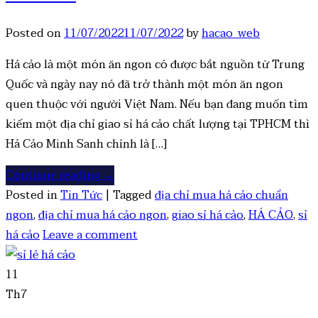
Posted on
11/07/2022
11/07/2022
by
hacao_web
Há cảo là một món ăn ngon có được bắt nguồn từ Trung
Quốc và ngày nay nó đã trở thành một món ăn ngon
quen thuộc với người Việt Nam. Nếu bạn đang muốn tìm
kiếm một địa chỉ giao sỉ há cảo chất lượng tại TPHCM thì
Há Cảo Minh Sanh chính là […]
Continue reading
→
Posted in
Tin Tức
|
Tagged
địa chỉ mua há cảo chuẩn
ngon
,
địa chỉ mua há cảo ngon
,
giao sỉ há cảo
,
HÁ CẢO
,
sỉ
há cảo
Leave a comment
11
Th7