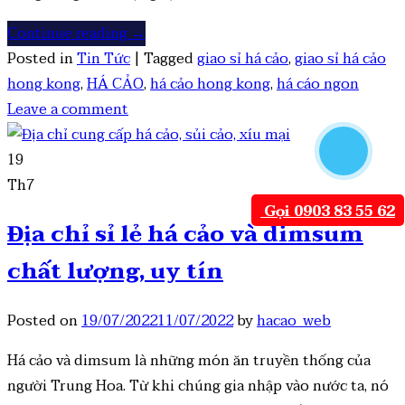
Continue reading
→
Posted in
Tin Tức
|
Tagged
giao sỉ há cảo
,
giao sỉ há cảo
hong kong
,
HÁ CẢO
,
há cảo hong kong
,
há cáo ngon
Leave a comment
19
Th7
Gọi 0903 83 55 62
Địa chỉ sỉ lẻ há cảo và dimsum
chất lượng, uy tín
Posted on
19/07/2022
11/07/2022
by
hacao_web
Há cảo và dimsum là những món ăn truyền thống của
người Trung Hoa. Từ khi chúng gia nhập vào nước ta, nó