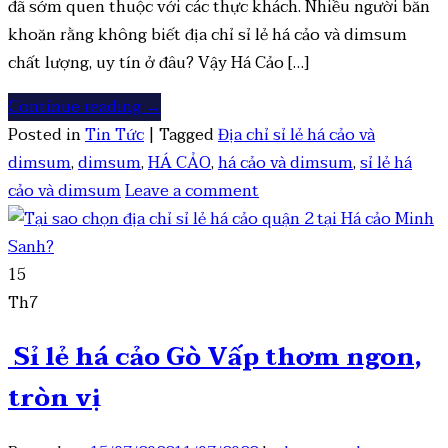
đã sớm quen thuộc với các thực khách. Nhiều người băn
khoăn rằng không biết địa chỉ sỉ lẻ há cảo và dimsum
chất lượng, uy tín ở đâu? Vậy Há Cảo […]
Continue reading
→
Posted in
Tin Tức
|
Tagged
Địa chỉ sỉ lẻ há cảo và
dimsum
,
dimsum
,
HÁ CẢO
,
há cảo và dimsum
,
sỉ lẻ há
cảo và dimsum
Leave a comment
15
Th7
Sỉ lẻ há cảo Gò Vấp thơm ngon,
tròn vị