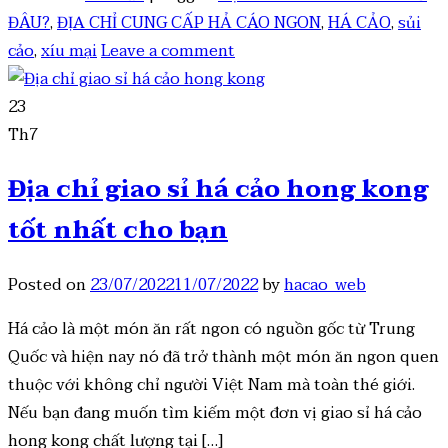
ĐÂU?
,
ĐỊA CHỈ CUNG CẤP HẢ CÁO NGON
,
HÁ CẢO
,
sủi
cảo
,
xíu mại
Leave a comment
23
Th7
Địa chỉ giao sỉ há cảo hong kong
tốt nhất cho bạn
Posted on
23/07/2022
11/07/2022
by
hacao_web
Há cảo là một món ăn rất ngon có nguồn gốc từ Trung
Quốc và hiện nay nó đã trở thành một món ăn ngon quen
thuộc với không chỉ người Việt Nam mà toàn thé giới.
Nếu bạn đang muốn tìm kiếm một đơn vị giao sỉ há cảo
hong kong chất lượng tại […]