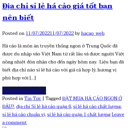
Địa chỉ sỉ lẻ há cảo giá tốt bạn
nên biết
Posted on
11/07/2022
11/07/2022
by
hacao_web
Há cảo là món ăn truyền thống ngon ở Trung Quốc đã
được du nhập vào Việt Nam từ rất lâu và được người Việt
nồng nhiệt đón nhận cho đến ngày hôm nay. Liệu bạn đã
biết địa chỉ nào sỉ lẻ há cảo với giá cả hợp lý, hương vị
phù hợp với […]
Continue reading
→
Posted in
Tin Tức
|
Tagged
ĐẶT MUA HÁ CẢO NGON Ở
ĐÂU?
,
địa chỉ Sỉ lẻ há cảo quận 6
,
sỉ lẻ há cảo chất lượng
,
sỉ lẻ há cảo chuẩn vị
,
sỉ lẻ há cảo quận 1 chất lượng
Leave
a comment