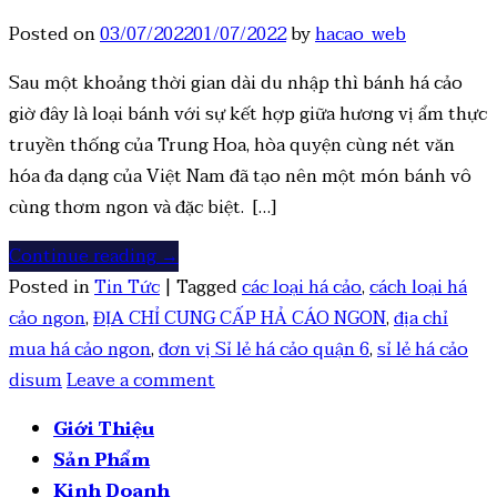
Posted on
03/07/2022
01/07/2022
by
hacao_web
Sau một khoảng thời gian dài du nhập thì bánh há cảo
giờ đây là loại bánh với sự kết hợp giữa hương vị ẩm thực
truyền thống của Trung Hoa, hòa quyện cùng nét văn
hóa đa dạng của Việt Nam đã tạo nên một món bánh vô
cùng thơm ngon và đặc biệt. […]
Continue reading
→
Posted in
Tin Tức
|
Tagged
các loại há cảo
,
cách loại há
cảo ngon
,
ĐỊA CHỈ CUNG CẤP HẢ CÁO NGON
,
địa chỉ
mua há cảo ngon
,
đơn vị Sỉ lẻ há cảo quận 6
,
sỉ lẻ há cảo
disum
Leave a comment
Giới Thiệu
Sản Phẩm
Kinh Doanh