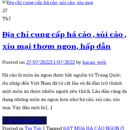
27
Th7
Địa chỉ cung cấp há cảo , sủi cảo ,
xíu mại thơm ngon, hấp dẫn
Posted on
27/07/2022
11/07/2022
by
hacao_web
Há cảo là món ăn ngon được bắt nguồn từ Trung Quốc,
du nhập đến Việt Nam đã từ rất lâu và đã dần trở thành
một món ăn được nhiều người yêu thích. Lâu dần càng đa
dạng những món ăn ngon hơn như há cảo, sủi cảo, xíu
mại. Vậy đâu mới là […]
Continue reading
→
Posted in
Tin Tức
|
Tagged
ĐẶT MUA HÁ CẢO NGON Ở