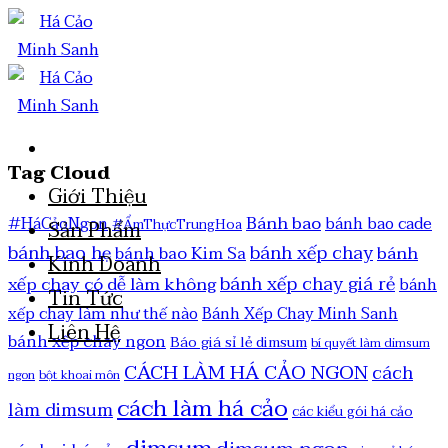
Tag Cloud
Giới Thiệu
Bánh bao
#HáCảoNgon
bánh bao cade
#ẨmThựcTrungHoa
Sản Phẩm
bánh bao hẹ
bánh xếp chay
bánh
bánh bao Kim Sa
Kinh Doanh
bánh xếp chay giá rẻ
xếp chay có dễ làm không
bánh
Tin Tức
xếp chay làm như thế nào
Bánh Xếp Chay Minh Sanh
Liên Hệ
bánh xếp chay ngon
Báo giá sỉ lẻ dimsum
bí quyết làm dimsum
CÁCH LÀM HÁ CẢO NGON
cách
ngon
bột khoai môn
cách làm há cảo
làm dimsum
các kiểu gói há cảo