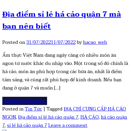
Địa điểm sỉ lẻ há cảo quận 7 mà
bạn nên biết
Posted on
31/07/2022
11/07/2022
by
hacao_web
Ẩm thực Việt Nam đang ngày càng có nhiều món ăn
ngon từ nước khác du nhập vào. Một trong số đó chính là
há cảo, món ăn phù hợp trong các bữa ăn, nhất là điểm
tâm sáng, và cũng rất phù hợp để kinh doanh. Nếu bạn
đang ở quận 7 và muốn […]
Continue reading
→
Posted in
Tin Tức
|
Tagged
ĐỊA CHỈ CUNG CẤP HẢ CÁO
NGON
,
Địa điểm sỉ lẻ há cảo quận 7
,
HÁ CẢO
,
há cảo quận
7
,
sỉ lẻ há cảo quận 7
Leave a comment