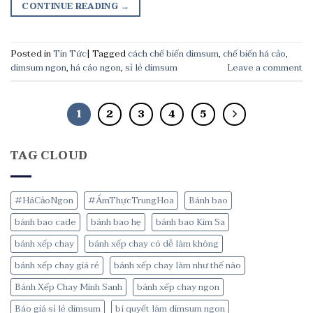
CONTINUE READING
→
Posted in
Tin Tức
|
Tagged
cách chế biến dimsum
,
chế biến há cảo
,
dimsum ngon
,
há cáo ngon
,
sỉ lẻ dimsum
Leave a comment
1
2
3
4
5
TAG CLOUD
#HáCảoNgon
#ẨmThựcTrungHoa
Bánh bao
bánh bao cade
bánh bao hẹ
bánh bao Kim Sa
bánh xếp chay
bánh xếp chay có dễ làm không
bánh xếp chay giá rẻ
bánh xếp chay làm như thế nào
Bánh Xếp Chay Minh Sanh
bánh xếp chay ngon
Báo giá sỉ lẻ dimsum
bí quyết làm dimsum ngon