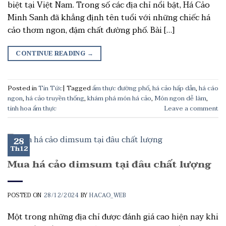
biệt tại Việt Nam. Trong số các địa chỉ nổi bật, Há Cảo
Minh Sanh đã khẳng định tên tuổi với những chiếc há
cảo thơm ngon, đậm chất đường phố. Bài […]
CONTINUE READING
→
Posted in
Tin Tức
|
Tagged
ẩm thực đường phố
,
há cảo hấp dẫn
,
há cáo
ngon
,
há cảo truyền thống
,
khám phá món há cảo
,
Món ngon dễ làm
,
tinh hoa ẩm thực
Leave a comment
28
Th12
Mua há cảo dimsum tại đâu chất lượng
POSTED ON
28/12/2024
BY
HACAO_WEB
Một trong những địa chỉ được đánh giá cao hiện nay khi