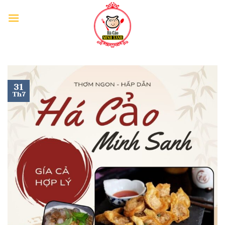
31
Th7