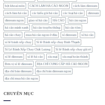
bột khoai môn
CÁCH LÀM HÁ CẢO NGON
cách làm dimsum
cách làm há cảo
các kiểu gói há cảo
các loại há cảo
dimsum
dimsum ngon
giao sỉ há cảo
HÁ CẢO
há cáo ngon
há cảo minh sanh
há cảo truyền thống
há cảo tôm
hả cảo chay
mua há cảo ngon ở đâu
sỉ dimsum
sỉ há cảo
sỉ lẻ bánh xếp chay
Sỉ lẻ Bánh xếp chay Bình Thạnh
Sỉ Lẻ Bánh Xếp Chay Chất Lượng
Sỉ lẻ Bánh xếp chay giá rẻ
sỉ lẻ dimsum
sỉ lẻ há cảo
xíu mại
xíu mại hoàn thánh
Đơn vị sỉ lẻ dimsum
ĐỊA CHỈ CUNG CẤP HẢ CÁO NGON
địa chỉ bán dimsum
địa chỉ bán dimsum ngon
địa chỉ mua há cảo ngon
CHUYÊN MỤC