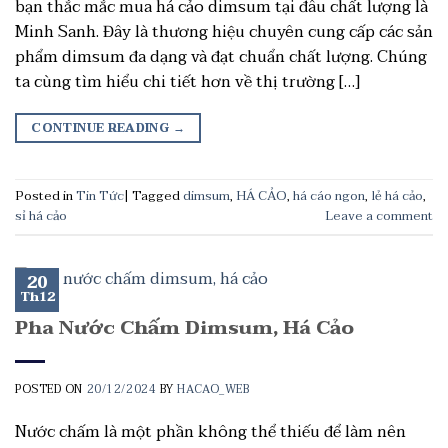
bạn thắc mắc mua há cảo dimsum tại đâu chất lượng là
Minh Sanh. Đây là thương hiệu chuyên cung cấp các sản
phẩm dimsum đa dạng và đạt chuẩn chất lượng. Chúng
ta cùng tìm hiểu chi tiết hơn về thị trường […]
CONTINUE READING
→
Posted in
Tin Tức
|
Tagged
dimsum
,
HÁ CẢO
,
há cáo ngon
,
lẻ há cảo
,
sỉ há cảo
Leave a comment
20
Th12
Pha Nước Chấm Dimsum, Há Cảo
POSTED ON
20/12/2024
BY
HACAO_WEB
Nước chấm là một phần không thể thiếu để làm nên