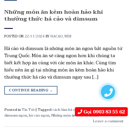
Những món ăn kèm hoàn hảo khi
thưởng thức há cảo và dimsum
POSTED ON
22/11/2024
BY
HACAO_WEB
Há cảo và dimsum là những món ăn ngon bắt nguồn từ
Trung Quốc. Món ăn sẽ càng ngon hơn khi chúng ta
biết kết hợp ăn cùng với các món ăn khác. Cùng tìm
hiểu nên ăn gì tại những món ăn kèm hoàn hảo khi
thưởng thức há cảo và dimsum ngay sau […]
CONTINUE READING
→
Posted in
Tin Tức
|
Tagged
cách làm há cảo
,
địa chỉ bán há cảo
,
Gọi 0903 83 55 62
dimsum ngon
,
há cáo ngon
,
Những món ăn kèm hoàn hảo
Leave a comment