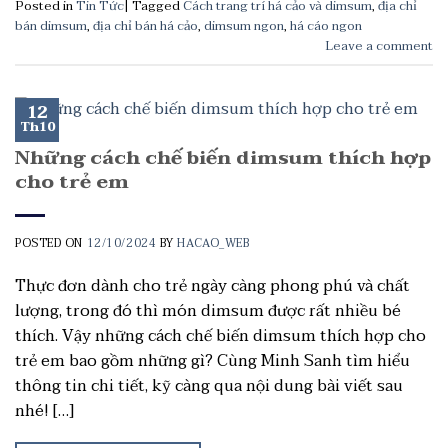
Posted in
Tin Tức
|
Tagged
Cách trang trí há cảo và dimsum
,
địa chỉ
bán dimsum
,
địa chỉ bán há cảo
,
dimsum ngon
,
há cáo ngon
Leave a comment
12
Th10
Những cách chế biến dimsum thích hợp
cho trẻ em
POSTED ON
12/10/2024
BY
HACAO_WEB
Thực đơn dành cho trẻ ngày càng phong phú và chất
lượng, trong đó thì món dimsum được rất nhiều bé
thích. Vậy những cách chế biến dimsum thích hợp cho
trẻ em bao gồm những gì? Cùng Minh Sanh tìm hiểu
thông tin chi tiết, kỹ càng qua nội dung bài viết sau
nhé! […]