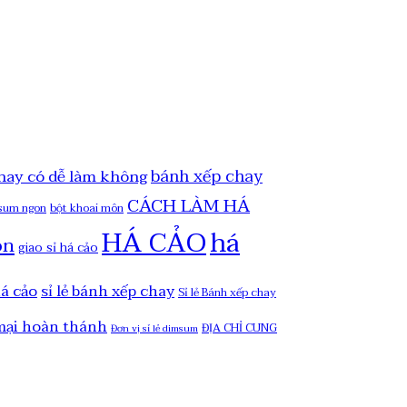
bánh xếp chay
hay có dễ làm không
CÁCH LÀM HÁ
msum ngon
bột khoai môn
HÁ CẢO
há
on
giao sỉ há cảo
há cảo
sỉ lẻ bánh xếp chay
Sỉ lẻ Bánh xếp chay
mại hoàn thánh
ĐỊA CHỈ CUNG
Đơn vị sỉ lẻ dimsum