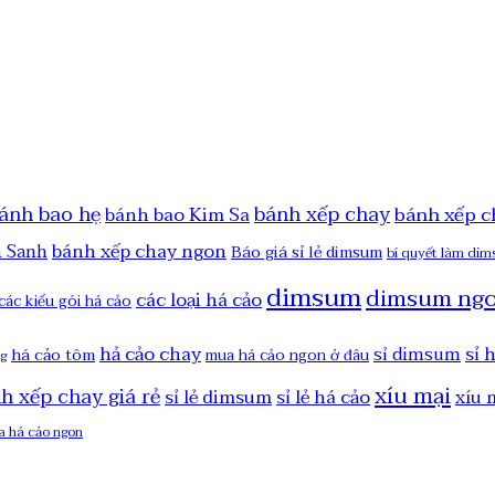
ánh bao hẹ
bánh xếp chay
bánh xếp c
bánh bao Kim Sa
bánh xếp chay ngon
h Sanh
Báo giá sỉ lẻ dimsum
bí quyết làm di
dimsum
dimsum ng
các loại há cảo
các kiểu gói há cảo
hả cảo chay
sỉ 
sỉ dimsum
há cảo tôm
mua há cảo ngon ở đâu
ng
xíu mại
nh xếp chay giá rẻ
sỉ lẻ dimsum
sỉ lẻ há cảo
xíu 
a há cảo ngon