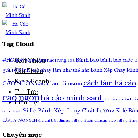
Tag Cloud
b
Bánh bao
Giới Thiệu
#HáCảoNgon
bánh bao cade
#ẨmThựcTrungHoa
giá rẻ
Sản Phẩm
bánh xếp chay làm như thế nào
Bánh Xếp Chay Min
Kinh Doanh
cách làm há cảo
CẢO NGON
cách làm dimsum
Tin Tức
cáo ngon
há cảo minh sanh
há cảo truyền thố
Liên Hệ
Sỉ Lẻ Bánh Xếp Chay Chất Lượng
Sỉ lẻ Bá
Bình Thạnh
CẤP HẢ CÁO NGON
địa chỉ bán dimsum
địa chỉ bán dimsum ngon
địa chỉ mu
Chuyên mục