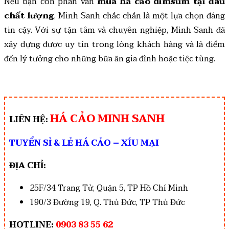
Nếu bạn còn phân vân
mua há cảo dimsum tại đâu
chất lượng
, Minh Sanh chắc chắn là một lựa chọn đáng
tin cậy. Với sự tận tâm và chuyên nghiệp, Minh Sanh đã
xây dựng được uy tín trong lòng khách hàng và là điểm
đến lý tưởng cho những bữa ăn gia đình hoặc tiệc tùng.
HÁ CẢO MINH SANH
LIÊN HỆ:
TUYỂN SỈ & LẺ HÁ CẢO – XÍU MẠI
ĐỊA CHỈ:
25F/34 Trang Tử, Quận 5, TP Hồ Chí Minh
190/3 Đường 19, Q. Thủ Đức, TP Thủ Đức
HOTLINE:
0903 83 55 62