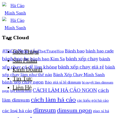
Tag Cloud
Bánh bao
Giới Thiệu
#HáCảoNgon
bánh bao cade
#ẨmThựcTrungHoa
bánh bao hẹ
bánh xếp chay
bánh
bánh bao Kim Sa
Sản Phẩm
bánh xếp chay giá rẻ
xếp chay có dễ làm không
bánh
Kinh Doanh
xếp chay làm như thế nào
Bánh Xếp Chay Minh Sanh
Tin Tức
bánh xếp chay ngon
Báo giá sỉ lẻ dimsum
bí quyết làm dimsum
Liên Hệ
CÁCH LÀM HÁ CẢO NGON
cách
ngon
bột khoai môn
cách làm há cảo
làm dimsum
các kiểu gói há cảo
dimsum
dimsum ngon
các loại há cảo
giao sỉ há