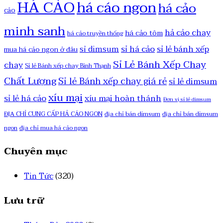
HÁ CẢO
há cáo ngon
há cảo
cảo
minh sanh
hả cảo chay
há cảo tôm
há cảo truyền thống
sỉ há cảo
sỉ lẻ bánh xếp
sỉ dimsum
mua há cảo ngon ở đâu
Sỉ Lẻ Bánh Xếp Chay
chay
Sỉ lẻ Bánh xếp chay Bình Thạnh
Chất Lượng
Sỉ lẻ Bánh xếp chay giá rẻ
sỉ lẻ dimsum
xíu mại
sỉ lẻ há cảo
xíu mại hoàn thánh
Đơn vị sỉ lẻ dimsum
ĐỊA CHỈ CUNG CẤP HẢ CÁO NGON
địa chỉ bán dimsum
địa chỉ bán dimsum
ngon
địa chỉ mua há cảo ngon
Chuyên mục
Tin Tức
(320)
Lưu trữ