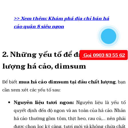
>> Xem thêm: Khám phá địa chỉ bán há
cảo quận 8 siêu ngon
2. Những yếu tố để đánh giá chất
Gọi 0903 83 55 62
lượng há cảo, dimsum
Để biết
mua há cảo dimsum tại đâu chất lượng
, bạn
cần xem xét các yếu tố sau:
Nguyên liệu tươi ngon:
Nguyên liệu là yếu tố
quyết định đến độ ngon và an toàn của há cảo. Nhân
há cảo thường gồm tôm, thịt heo, rau củ,… nên phải
được chọn lọc kỹ càng, tươi mới và không chứa chất