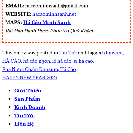
EMAIL:
hacaominhsanh@gmail.com
WEBSITE:
hacaominhsanh.net
MAPS:
Há Cảo Minh Sanh
Rất Hân Hạnh Được Phục Vụ Quý Khách
This entry was posted in
Tin Tức
and tagged
dimsum
,
HÁ CẢO
,
há cáo ngon
,
lẻ há cảo
,
sỉ há cảo
.
Pha Nước Chấm Dimsum, Há Cảo
HAPPY NEW YEAR 2025
Giới Thiệu
Sản Phẩm
Kinh Doanh
Tin Tức
Liên Hệ