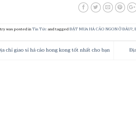
try was posted in
Tin Tức
and tagged
ĐẶT MUA HÁ CẢO NGON Ở ĐÂU?
,
ịa chỉ giao sỉ há cảo hong kong tốt nhất cho bạn
Đị