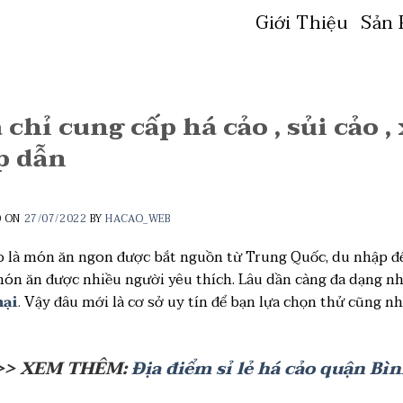
Giới Thiệu
Sản
 chỉ cung cấp há cảo , sủi cảo 
p dẫn
D ON
27/07/2022
BY
HACAO_WEB
o là món ăn ngon được bắt nguồn từ Trung Quốc, du nhập đến
ón ăn được nhiều người yêu thích. Lâu dần càng đa dạng
mại
.
Vậy đâu mới là cơ sở uy tín để bạn lựa chọn thử cũng nh
>> XEM THÊM:
Địa điểm sỉ lẻ há cảo quận Bì