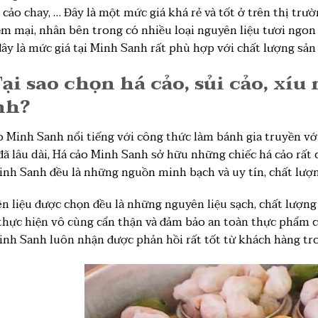
 cảo chay, … Đây là một mức giá khá rẻ và tốt ở trên thị trư
m mại, nhân bên trong có nhiều loại nguyên liệu tươi ngon
đây là mức giá tại Minh Sanh rất phù hợp với chất lượng sả
Tại sao chọn há cảo, sủi cảo, xí
nh?
o Minh Sanh nổi tiếng với công thức làm bánh gia truyền với
đã lâu dài, Há cảo Minh Sanh sở hữu những chiếc há cảo rất
inh Sanh đều là những nguồn minh bạch và uy tín, chất lượn
n liệu được chọn đều là những nguyên liệu sạch, chất lượng
thực hiện vô cùng cẩn thận và đảm bảo an toàn thực phẩm 
inh Sanh luôn nhận được phản hồi rất tốt từ khách hàng tr