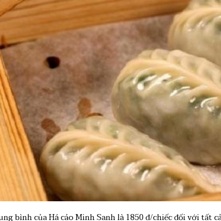
ung bình của Há cảo Minh Sanh là 1850 đ/chiếc đối với tất cả