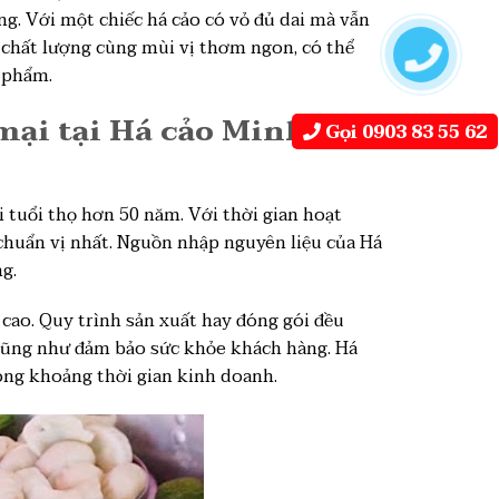
ờng. Với một chiếc há cảo có vỏ đủ dai mà vẫn
 chất lượng cùng mùi vị thơm ngon, có thể
n phẩm.
u mại tại Há cảo Minh
Gọi 0903 83 55 62
 tuổi thọ hơn 50 năm. Với thời gian hoạt
 chuẩn vị nhất. Nguồn nhập nguyên liệu của Há
g.
 cao. Quy trình sản xuất hay đóng gói đều
cũng như đảm bảo sức khỏe khách hàng. Há
ong khoảng thời gian kinh doanh.