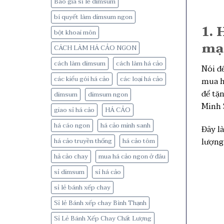
Báo giá sỉ lẻ dimsum
bí quyết làm dimsum ngon
1. 
bột khoai môn
mại
CÁCH LÀM HÁ CẢO NGON
cách làm dimsum
cách làm há cảo
Nói đế
các kiểu gói há cảo
các loại há cảo
mua há
để tặn
dimsum
dimsum ngon
Minh 
giao sỉ há cảo
HÁ CẢO
há cáo ngon
há cảo minh sanh
Đây l
lượng
há cảo truyền thống
há cảo tôm
hả cảo chay
mua há cảo ngon ở đâu
sỉ dimsum
sỉ há cảo
sỉ lẻ bánh xếp chay
Sỉ lẻ Bánh xếp chay Bình Thạnh
Sỉ Lẻ Bánh Xếp Chay Chất Lượng