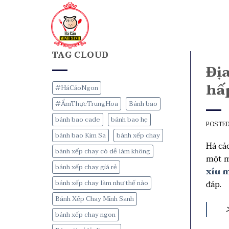
TAG CLOUD
Địa
hấ
#HáCảoNgon
#ẨmThựcTrungHoa
Bánh bao
bánh bao cade
bánh bao hẹ
POSTE
bánh bao Kim Sa
bánh xếp chay
Há cả
bánh xếp chay có dễ làm không
một m
bánh xếp chay giá rẻ
xíu 
bánh xếp chay làm như thế nào
đáp.
Bánh Xếp Chay Minh Sanh
bánh xếp chay ngon