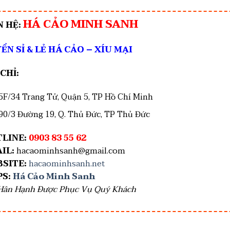
HÁ CẢO MINH SANH
N HỆ:
ỂN SỈ & LẺ HÁ CẢO – XÍU MẠI
 CHỈ:
5F/34 Trang Tử, Quận 5, TP Hồ Chí Minh
90/3 Đường 19, Q. Thủ Đức, TP Thủ Đức
LINE:
0903 83 55 62
IL:
hacaominhsanh@gmail.com
SITE:
hacaominhsanh.net
PS:
Há Cảo Minh Sanh
Hân Hạnh Được Phục Vụ Quý Khách