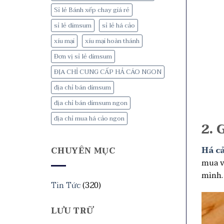
Sỉ lẻ Bánh xếp chay giá rẻ
sỉ lẻ dimsum
sỉ lẻ há cảo
xíu mại
xíu mại hoàn thánh
Đơn vị sỉ lẻ dimsum
ĐỊA CHỈ CUNG CẤP HẢ CÁO NGON
địa chỉ bán dimsum
địa chỉ bán dimsum ngon
địa chỉ mua há cảo ngon
2. 
Há c
CHUYÊN MỤC
mua v
mình
Tin Tức
(320)
LƯU TRỮ