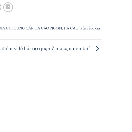
ĐỊA CHỈ CUNG CẤP HẢ CÁO NGON
,
HÁ CẢO
,
sủi cảo
,
xíu
a điểm sỉ lẻ há cảo quận 7 mà bạn nên biết