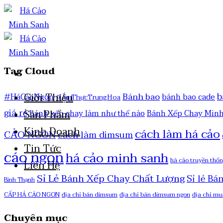
Tag Cloud
b
Bánh bao
Giới Thiệu
#HáCảoNgon
bánh bao cade
#ẨmThựcTrungHoa
giá rẻ
Sản Phẩm
bánh xếp chay làm như thế nào
Bánh Xếp Chay Min
Kinh Doanh
cách làm há cảo
CẢO NGON
cách làm dimsum
Tin Tức
cáo ngon
há cảo minh sanh
há cảo truyền thố
Liên Hệ
Sỉ Lẻ Bánh Xếp Chay Chất Lượng
Sỉ lẻ Bá
Bình Thạnh
CẤP HẢ CÁO NGON
địa chỉ bán dimsum
địa chỉ bán dimsum ngon
địa chỉ mu
Chuyên mục