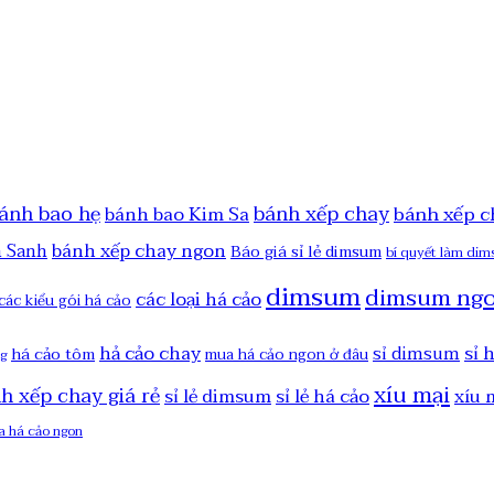
ánh bao hẹ
bánh xếp chay
bánh xếp c
bánh bao Kim Sa
bánh xếp chay ngon
h Sanh
Báo giá sỉ lẻ dimsum
bí quyết làm di
dimsum
dimsum ng
các loại há cảo
các kiểu gói há cảo
hả cảo chay
sỉ 
sỉ dimsum
há cảo tôm
mua há cảo ngon ở đâu
ng
xíu mại
nh xếp chay giá rẻ
sỉ lẻ dimsum
sỉ lẻ há cảo
xíu 
a há cảo ngon