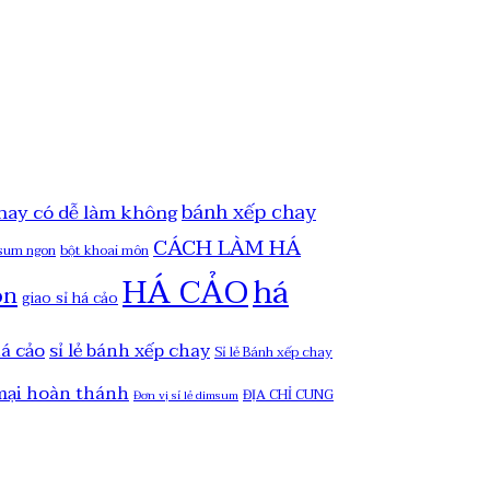
bánh xếp chay
hay có dễ làm không
CÁCH LÀM HÁ
msum ngon
bột khoai môn
HÁ CẢO
há
on
giao sỉ há cảo
há cảo
sỉ lẻ bánh xếp chay
Sỉ lẻ Bánh xếp chay
mại hoàn thánh
ĐỊA CHỈ CUNG
Đơn vị sỉ lẻ dimsum