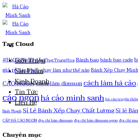
Tag Cloud
b
Bánh bao
Giới Thiệu
#HáCảoNgon
bánh bao cade
#ẨmThựcTrungHoa
giá rẻ
Sản Phẩm
bánh xếp chay làm như thế nào
Bánh Xếp Chay Min
Kinh Doanh
cách làm há cảo
CẢO NGON
cách làm dimsum
Tin Tức
cáo ngon
há cảo minh sanh
há cảo truyền thố
Liên Hệ
Sỉ Lẻ Bánh Xếp Chay Chất Lượng
Sỉ lẻ Bá
Bình Thạnh
CẤP HẢ CÁO NGON
địa chỉ bán dimsum
địa chỉ bán dimsum ngon
địa chỉ mu
Chuyên mục