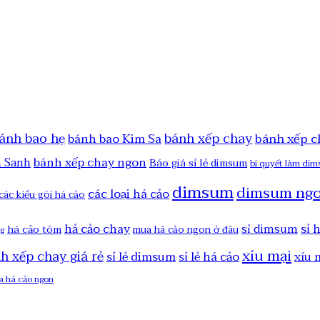
ánh bao hẹ
bánh xếp chay
bánh xếp c
bánh bao Kim Sa
bánh xếp chay ngon
h Sanh
Báo giá sỉ lẻ dimsum
bí quyết làm di
dimsum
dimsum ng
các loại há cảo
các kiểu gói há cảo
hả cảo chay
sỉ 
sỉ dimsum
há cảo tôm
mua há cảo ngon ở đâu
ng
xíu mại
nh xếp chay giá rẻ
sỉ lẻ dimsum
sỉ lẻ há cảo
xíu 
a há cảo ngon