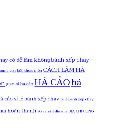
bánh xếp chay
hay có dễ làm không
CÁCH LÀM HÁ
msum ngon
bột khoai môn
HÁ CẢO
há
on
giao sỉ há cảo
há cảo
sỉ lẻ bánh xếp chay
Sỉ lẻ Bánh xếp chay
mại hoàn thánh
ĐỊA CHỈ CUNG
Đơn vị sỉ lẻ dimsum