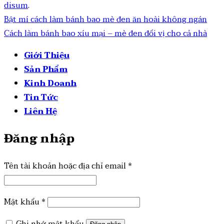
disum
.
Bật mí cách làm bánh bao mè đen ăn hoài không ngán
Cách làm bánh bao xíu mại – mè đen đổi vị cho cả nhà
Giới Thiệu
Sản Phẩm
Kinh Doanh
Tin Tức
Liên Hệ
Đăng nhập
Tên tài khoản hoặc địa chỉ email
*
Mật khẩu
*