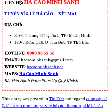
HÁ CẢO MINH SANH
LIÊN HỆ:
TUYỂN SỈ & LẺ HÁ CẢO – XÍU MẠI
ĐỊA CHỈ:
25F/34 Trang Tử, Quận 5, TP Hồ Chí Minh
190/3 Đường 19, Q. Thủ Đức, TP Thủ Đức
HOTLINE:
0903 83 55 62
EMAIL:
hacaominhsanh@gmail.com
WEBSITE:
hacaominhsanh.net
MAPS:
Há Cảo Minh Sanh
Rất Hân Hạnh Được Phục Vụ Quý Khách
This entry was posted in
Tin Tức
and tagged
cung cấp sỉ
& lẻ há cảo dimsum
,
sỉ & lẻ há cảo dimsum
,
sỉ lẻ há cảo