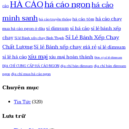
HÁ CẢO
há cáo ngon
há cảo
cảo
minh sanh
hả cảo chay
há cảo tôm
há cảo truyền thống
sỉ há cảo
sỉ lẻ bánh xếp
sỉ dimsum
mua há cảo ngon ở đâu
Sỉ Lẻ Bánh Xếp Chay
chay
Sỉ lẻ Bánh xếp chay Bình Thạnh
Chất Lượng
Sỉ lẻ Bánh xếp chay giá rẻ
sỉ lẻ dimsum
xíu mại
sỉ lẻ há cảo
xíu mại hoàn thánh
Đơn vị sỉ lẻ dimsum
ĐỊA CHỈ CUNG CẤP HẢ CÁO NGON
địa chỉ bán dimsum
địa chỉ bán dimsum
ngon
địa chỉ mua há cảo ngon
Chuyên mục
Tin Tức
(320)
Lưu trữ