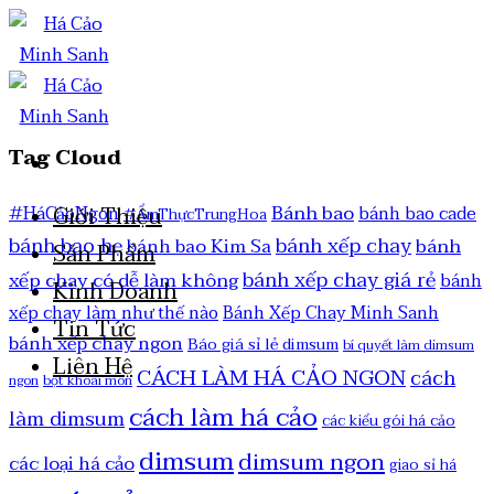
Tag Cloud
Bánh bao
Giới Thiệu
#HáCảoNgon
bánh bao cade
#ẨmThựcTrungHoa
bánh bao hẹ
bánh xếp chay
bánh
bánh bao Kim Sa
Sản Phẩm
bánh xếp chay giá rẻ
xếp chay có dễ làm không
bánh
Kinh Doanh
xếp chay làm như thế nào
Bánh Xếp Chay Minh Sanh
Tin Tức
bánh xếp chay ngon
Báo giá sỉ lẻ dimsum
bí quyết làm dimsum
Liên Hệ
CÁCH LÀM HÁ CẢO NGON
cách
ngon
bột khoai môn
cách làm há cảo
làm dimsum
các kiểu gói há cảo
dimsum
dimsum ngon
các loại há cảo
giao sỉ há