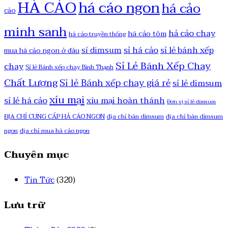
HÁ CẢO
há cáo ngon
há cảo
cảo
minh sanh
hả cảo chay
há cảo tôm
há cảo truyền thống
sỉ há cảo
sỉ lẻ bánh xếp
sỉ dimsum
mua há cảo ngon ở đâu
Sỉ Lẻ Bánh Xếp Chay
chay
Sỉ lẻ Bánh xếp chay Bình Thạnh
Chất Lượng
Sỉ lẻ Bánh xếp chay giá rẻ
sỉ lẻ dimsum
xíu mại
sỉ lẻ há cảo
xíu mại hoàn thánh
Đơn vị sỉ lẻ dimsum
ĐỊA CHỈ CUNG CẤP HẢ CÁO NGON
địa chỉ bán dimsum
địa chỉ bán dimsum
ngon
địa chỉ mua há cảo ngon
Chuyên mục
Tin Tức
(320)
Lưu trữ