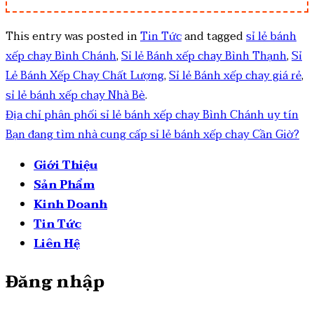
This entry was posted in
Tin Tức
and tagged
sỉ lẻ bánh
xếp chay Bình Chánh
,
Sỉ lẻ Bánh xếp chay Bình Thạnh
,
Sỉ
Lẻ Bánh Xếp Chay Chất Lượng
,
Sỉ lẻ Bánh xếp chay giá rẻ
,
sỉ lẻ bánh xếp chay Nhà Bè
.
Địa chỉ phân phối sỉ lẻ bánh xếp chay Bình Chánh uy tín
Bạn đang tìm nhà cung cấp sỉ lẻ bánh xếp chay Cần Giờ?
Giới Thiệu
Sản Phẩm
Kinh Doanh
Tin Tức
Liên Hệ
Đăng nhập