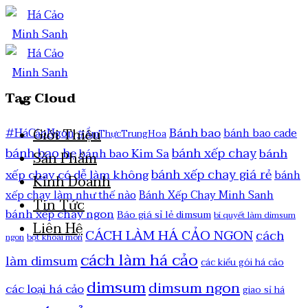
Tag Cloud
Bánh bao
Giới Thiệu
#HáCảoNgon
bánh bao cade
#ẨmThựcTrungHoa
bánh bao hẹ
bánh xếp chay
bánh
bánh bao Kim Sa
Sản Phẩm
bánh xếp chay giá rẻ
xếp chay có dễ làm không
bánh
Kinh Doanh
xếp chay làm như thế nào
Bánh Xếp Chay Minh Sanh
Tin Tức
bánh xếp chay ngon
Báo giá sỉ lẻ dimsum
bí quyết làm dimsum
Liên Hệ
CÁCH LÀM HÁ CẢO NGON
cách
ngon
bột khoai môn
cách làm há cảo
làm dimsum
các kiểu gói há cảo
dimsum
dimsum ngon
các loại há cảo
giao sỉ há