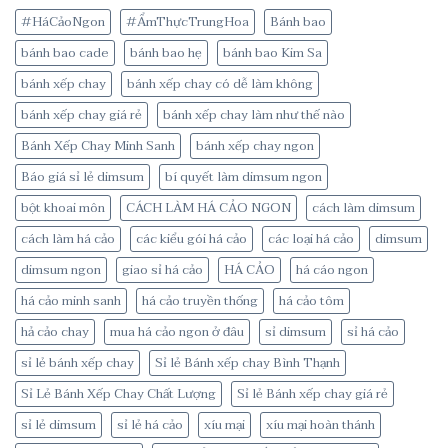
#HáCảoNgon
#ẨmThựcTrungHoa
Bánh bao
bánh bao cade
bánh bao hẹ
bánh bao Kim Sa
bánh xếp chay
bánh xếp chay có dễ làm không
bánh xếp chay giá rẻ
bánh xếp chay làm như thế nào
Bánh Xếp Chay Minh Sanh
bánh xếp chay ngon
Báo giá sỉ lẻ dimsum
bí quyết làm dimsum ngon
bột khoai môn
CÁCH LÀM HÁ CẢO NGON
cách làm dimsum
cách làm há cảo
các kiểu gói há cảo
các loại há cảo
dimsum
dimsum ngon
giao sỉ há cảo
HÁ CẢO
há cáo ngon
há cảo minh sanh
há cảo truyền thống
há cảo tôm
hả cảo chay
mua há cảo ngon ở đâu
sỉ dimsum
sỉ há cảo
sỉ lẻ bánh xếp chay
Sỉ lẻ Bánh xếp chay Bình Thạnh
Sỉ Lẻ Bánh Xếp Chay Chất Lượng
Sỉ lẻ Bánh xếp chay giá rẻ
sỉ lẻ dimsum
sỉ lẻ há cảo
xíu mại
xíu mại hoàn thánh