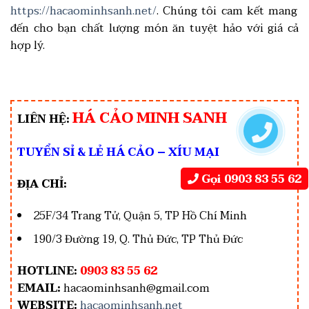
https://hacaominhsanh.net/
. Chúng tôi cam kết mang
đến cho bạn chất lượng món ăn tuyệt hảo với giá cả
hợp lý.
HÁ CẢO MINH SANH
LIÊN HỆ:
TUYỂN SỈ & LẺ HÁ CẢO – XÍU MẠI
Gọi 0903 83 55 62
ĐỊA CHỈ:
25F/34 Trang Tử, Quận 5, TP Hồ Chí Minh
190/3 Đường 19, Q. Thủ Đức, TP Thủ Đức
HOTLINE:
0903 83 55 62
EMAIL:
hacaominhsanh@gmail.com
WEBSITE:
hacaominhsanh.net