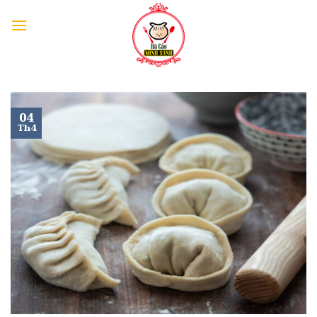
04
Th4