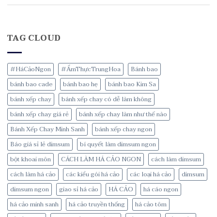
TAG CLOUD
#HáCảoNgon
#ẨmThựcTrungHoa
Bánh bao
bánh bao cade
bánh bao hẹ
bánh bao Kim Sa
bánh xếp chay
bánh xếp chay có dễ làm không
bánh xếp chay giá rẻ
bánh xếp chay làm như thế nào
Bánh Xếp Chay Minh Sanh
bánh xếp chay ngon
Báo giá sỉ lẻ dimsum
bí quyết làm dimsum ngon
bột khoai môn
CÁCH LÀM HÁ CẢO NGON
cách làm dimsum
cách làm há cảo
các kiểu gói há cảo
các loại há cảo
dimsum
dimsum ngon
giao sỉ há cảo
HÁ CẢO
há cáo ngon
há cảo minh sanh
há cảo truyền thống
há cảo tôm