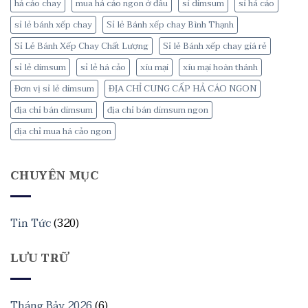
hả cảo chay
mua há cảo ngon ở đâu
sỉ dimsum
sỉ há cảo
sỉ lẻ bánh xếp chay
Sỉ lẻ Bánh xếp chay Bình Thạnh
Sỉ Lẻ Bánh Xếp Chay Chất Lượng
Sỉ lẻ Bánh xếp chay giá rẻ
sỉ lẻ dimsum
sỉ lẻ há cảo
xíu mại
xíu mại hoàn thánh
Đơn vị sỉ lẻ dimsum
ĐỊA CHỈ CUNG CẤP HẢ CÁO NGON
địa chỉ bán dimsum
địa chỉ bán dimsum ngon
địa chỉ mua há cảo ngon
CHUYÊN MỤC
Tin Tức
(320)
LƯU TRỮ
Tháng Bảy 2026
(6)