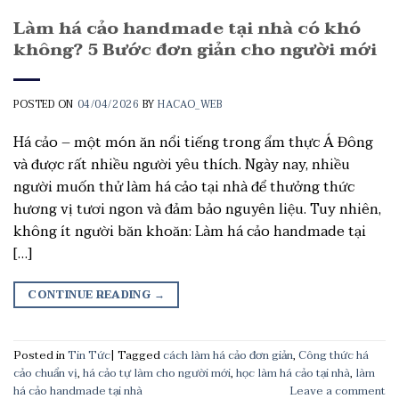
Làm há cảo handmade tại nhà có khó
không? 5 Bước đơn giản cho người mới
POSTED ON
04/04/2026
BY
HACAO_WEB
Há cảo – một món ăn nổi tiếng trong ẩm thực Á Đông
và được rất nhiều người yêu thích. Ngày nay, nhiều
người muốn thử làm há cảo tại nhà để thưởng thức
hương vị tươi ngon và đảm bảo nguyên liệu. Tuy nhiên,
không ít người băn khoăn: Làm há cảo handmade tại
[…]
CONTINUE READING
→
Posted in
Tin Tức
|
Tagged
cách làm há cảo đơn giản
,
Công thức há
cảo chuẩn vị
,
há cảo tự làm cho người mới
,
học làm há cảo tại nhà
,
làm
há cảo handmade tại nhà
Leave a comment