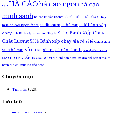
HÁ CẢO
há cáo ngon
há cảo
cảo
minh sanh
hả cảo chay
há cảo tôm
há cảo truyền thống
sỉ há cảo
sỉ lẻ bánh xếp
sỉ dimsum
mua há cảo ngon ở đâu
Sỉ Lẻ Bánh Xếp Chay
chay
Sỉ lẻ Bánh xếp chay Bình Thạnh
Chất Lượng
Sỉ lẻ Bánh xếp chay giá rẻ
sỉ lẻ dimsum
xíu mại
sỉ lẻ há cảo
xíu mại hoàn thánh
Đơn vị sỉ lẻ dimsum
ĐỊA CHỈ CUNG CẤP HẢ CÁO NGON
địa chỉ bán dimsum
địa chỉ bán dimsum
ngon
địa chỉ mua há cảo ngon
Chuyên mục
Tin Tức
(320)
Lưu trữ