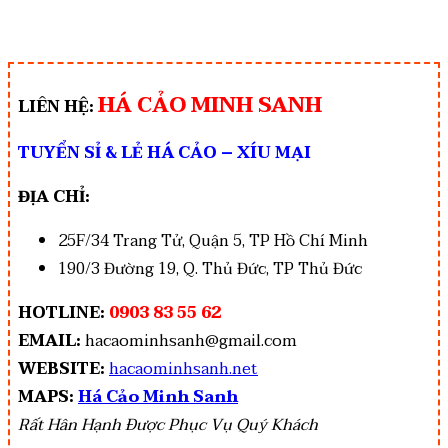
HÁ CẢO MINH SANH
LIÊN HỆ:
TUYỂN SỈ & LẺ HÁ CẢO – XÍU MẠI
ĐỊA CHỈ:
25F/34 Trang Tử, Quận 5, TP Hồ Chí Minh
190/3 Đường 19, Q. Thủ Đức, TP Thủ Đức
HOTLINE:
0903 83 55 62
EMAIL:
hacaominhsanh@gmail.com
WEBSITE:
hacaominhsanh.net
MAPS:
Há Cảo Minh Sanh
Rất Hân Hạnh Được Phục Vụ Quý Khách