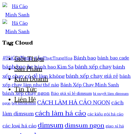
Tag Cloud
Bánh bao
Giới Thiệu
#HáCảoNgon
bánh bao cade
#ẨmThựcTrungHoa
bánh bao hẹ
bánh xếp chay
bánh
bánh bao Kim Sa
Sản Phẩm
bánh xếp chay giá rẻ
xếp chay có dễ làm không
bánh
Kinh Doanh
xếp chay làm như thế nào
Bánh Xếp Chay Minh Sanh
Tin Tức
bánh xếp chay ngon
Báo giá sỉ lẻ dimsum
bí quyết làm dimsum
Liên Hệ
CÁCH LÀM HÁ CẢO NGON
cách
ngon
bột khoai môn
cách làm há cảo
làm dimsum
các kiểu gói há cảo
dimsum
dimsum ngon
các loại há cảo
giao sỉ há