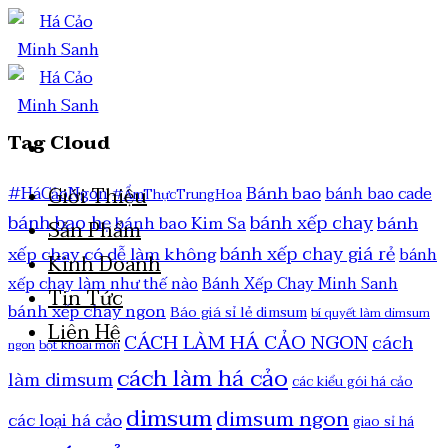
Tag Cloud
Bánh bao
Giới Thiệu
#HáCảoNgon
bánh bao cade
#ẨmThựcTrungHoa
bánh bao hẹ
bánh xếp chay
bánh
bánh bao Kim Sa
Sản Phẩm
bánh xếp chay giá rẻ
xếp chay có dễ làm không
bánh
Kinh Doanh
xếp chay làm như thế nào
Bánh Xếp Chay Minh Sanh
Tin Tức
bánh xếp chay ngon
Báo giá sỉ lẻ dimsum
bí quyết làm dimsum
Liên Hệ
CÁCH LÀM HÁ CẢO NGON
cách
ngon
bột khoai môn
cách làm há cảo
làm dimsum
các kiểu gói há cảo
dimsum
dimsum ngon
các loại há cảo
giao sỉ há