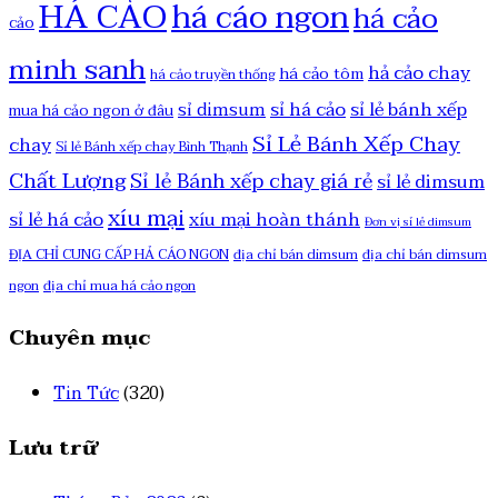
HÁ CẢO
há cáo ngon
há cảo
cảo
minh sanh
hả cảo chay
há cảo tôm
há cảo truyền thống
sỉ há cảo
sỉ lẻ bánh xếp
sỉ dimsum
mua há cảo ngon ở đâu
Sỉ Lẻ Bánh Xếp Chay
chay
Sỉ lẻ Bánh xếp chay Bình Thạnh
Chất Lượng
Sỉ lẻ Bánh xếp chay giá rẻ
sỉ lẻ dimsum
xíu mại
sỉ lẻ há cảo
xíu mại hoàn thánh
Đơn vị sỉ lẻ dimsum
ĐỊA CHỈ CUNG CẤP HẢ CÁO NGON
địa chỉ bán dimsum
địa chỉ bán dimsum
ngon
địa chỉ mua há cảo ngon
Chuyên mục
Tin Tức
(320)
Lưu trữ