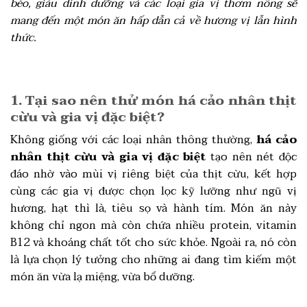
béo, giàu dinh dưỡng và các loại gia vị thơm nồng sẽ
mang đến một món ăn hấp dẫn cả về hương vị lẫn hình
thức.
1. Tại sao nên thử món há cảo nhân thịt
cừu và gia vị đặc biệt?
Không giống với các loại nhân thông thường,
há cảo
nhân thịt cừu và gia vị đặc biệt
tạo nên nét độc
đáo nhờ vào mùi vị riêng biệt của thịt cừu, kết hợp
cùng các gia vị được chọn lọc kỹ lưỡng như ngũ vị
hương, hạt thì là, tiêu sọ và hành tím. Món ăn này
không chỉ ngon mà còn chứa nhiều protein, vitamin
B12 và khoáng chất tốt cho sức khỏe. Ngoài ra, nó còn
là lựa chọn lý tưởng cho những ai đang tìm kiếm một
món ăn vừa lạ miệng, vừa bổ dưỡng.