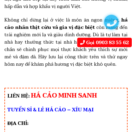
hấp dẫn và hợp khẩu vị người Việt.
Không chỉ dừng lại ở việc là món ăn ngon miệng,
há
cảo nhân thịt cừu và gia vị đặc biệt
còn mang đến
trải nghiệm mới lạ và giàu dinh dưỡng. Dù là tự làm tại
nhà hay thưởng thức tại nhà hàng, món ăn này chắc
Gọi 0903 83 55 62
chắn sẽ chinh phục mọi thực khách yêu thích sự mới
mẻ và đậm đà. Hãy lưu lại công thức trên và thử ngay
hôm nay để khám phá hương vị đặc biệt khó quên.
HÁ CẢO MINH SANH
LIÊN HỆ:
TUYỂN SỈ & LẺ HÁ CẢO – XÍU MẠI
ĐỊA CHỈ: