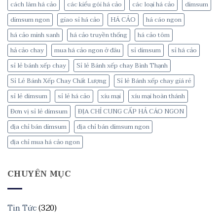
cách làm há cảo
các kiểu gói há cảo
các loại há cảo
dimsum
dimsum ngon
giao sỉ há cảo
HÁ CẢO
há cáo ngon
há cảo minh sanh
há cảo truyền thống
há cảo tôm
hả cảo chay
mua há cảo ngon ở đâu
sỉ dimsum
sỉ há cảo
sỉ lẻ bánh xếp chay
Sỉ lẻ Bánh xếp chay Bình Thạnh
Sỉ Lẻ Bánh Xếp Chay Chất Lượng
Sỉ lẻ Bánh xếp chay giá rẻ
sỉ lẻ dimsum
sỉ lẻ há cảo
xíu mại
xíu mại hoàn thánh
Đơn vị sỉ lẻ dimsum
ĐỊA CHỈ CUNG CẤP HẢ CÁO NGON
địa chỉ bán dimsum
địa chỉ bán dimsum ngon
địa chỉ mua há cảo ngon
CHUYÊN MỤC
Tin Tức
(320)