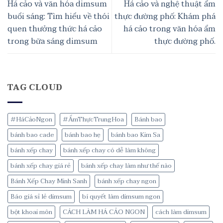
Há cảo và văn hóa dimsum
Há cảo và nghệ thuật ẩm
buổi sáng: Tìm hiểu về thói
thực đường phố: Khám phá
quen thưởng thức há cảo
há cảo trong văn hóa ẩm
trong bữa sáng dimsum
thực đường phố.
TAG CLOUD
#HáCảoNgon
#ẨmThựcTrungHoa
Bánh bao
bánh bao cade
bánh bao hẹ
bánh bao Kim Sa
bánh xếp chay
bánh xếp chay có dễ làm không
bánh xếp chay giá rẻ
bánh xếp chay làm như thế nào
Bánh Xếp Chay Minh Sanh
bánh xếp chay ngon
Báo giá sỉ lẻ dimsum
bí quyết làm dimsum ngon
bột khoai môn
CÁCH LÀM HÁ CẢO NGON
cách làm dimsum