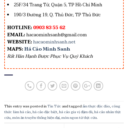
25F/34 Trang Tử, Quận 5, TP Hồ Chí Minh
190/3 Đường 19, Q. Thủ Đức, TP Thủ Đức
HOTLINE:
0903 83 55 62
EMAIL:
hacaominhsanh@gmail.com
WEBSITE:
hacaominhsanh.net
MAPS:
Há Cảo Minh Sanh
Rất Hân Hạnh Được Phục Vụ Quý Khách
This entry was posted in
Tin Tức
and tagged
ẩm thực độc đáo
,
công
thức làm há cảo
,
há cảo đặc biệt
,
há cảo gia vị đậm đà
,
há cảo nhân thịt
cừu
,
món ăn truyền thống hiện đại
,
món ngon từ thịt cừu
.