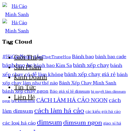
Tag Cloud
Bánh bao
Giới Thiệu
#HáCảoNgon
bánh bao cade
#ẨmThựcTrungHoa
bánh bao hẹ
bánh xếp chay
bánh
bánh bao Kim Sa
Sản Phẩm
bánh xếp chay giá rẻ
xếp chay có dễ làm không
bánh
Kinh Doanh
xếp chay làm như thế nào
Bánh Xếp Chay Minh Sanh
Tin Tức
bánh xếp chay ngon
Báo giá sỉ lẻ dimsum
bí quyết làm dimsum
Liên Hệ
CÁCH LÀM HÁ CẢO NGON
cách
ngon
bột khoai môn
cách làm há cảo
làm dimsum
các kiểu gói há cảo
dimsum
dimsum ngon
các loại há cảo
giao sỉ há