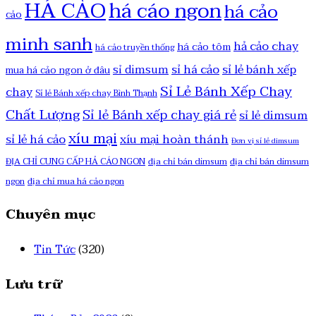
HÁ CẢO
há cáo ngon
há cảo
cảo
minh sanh
hả cảo chay
há cảo tôm
há cảo truyền thống
sỉ há cảo
sỉ lẻ bánh xếp
sỉ dimsum
mua há cảo ngon ở đâu
Sỉ Lẻ Bánh Xếp Chay
chay
Sỉ lẻ Bánh xếp chay Bình Thạnh
Chất Lượng
Sỉ lẻ Bánh xếp chay giá rẻ
sỉ lẻ dimsum
xíu mại
sỉ lẻ há cảo
xíu mại hoàn thánh
Đơn vị sỉ lẻ dimsum
ĐỊA CHỈ CUNG CẤP HẢ CÁO NGON
địa chỉ bán dimsum
địa chỉ bán dimsum
ngon
địa chỉ mua há cảo ngon
Chuyên mục
Tin Tức
(320)
Lưu trữ