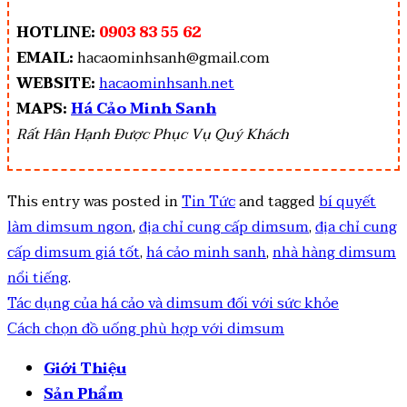
HOTLINE:
0903 83 55 62
EMAIL:
hacaominhsanh@gmail.com
WEBSITE:
hacaominhsanh.net
MAPS:
Há Cảo Minh Sanh
Rất Hân Hạnh Được Phục Vụ Quý Khách
This entry was posted in
Tin Tức
and tagged
bí quyết
làm dimsum ngon
,
địa chỉ cung cấp dimsum
,
địa chỉ cung
cấp dimsum giá tốt
,
há cảo minh sanh
,
nhà hàng dimsum
nổi tiếng
.
Tác dụng của há cảo và dimsum đối với sức khỏe
Cách chọn đồ uống phù hợp với dimsum
Giới Thiệu
Sản Phẩm