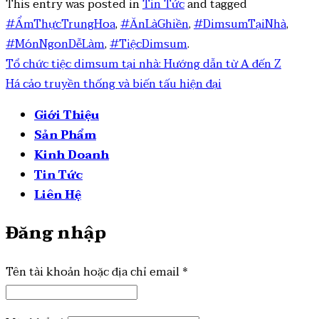
This entry was posted in
Tin Tức
and tagged
#ẨmThựcTrungHoa
,
#ĂnLàGhiền
,
#DimsumTạiNhà
,
#MónNgonDễLàm
,
#TiệcDimsum
.
Tổ chức tiệc dimsum tại nhà: Hướng dẫn từ A đến Z
Há cảo truyền thống và biến tấu hiện đại
Giới Thiệu
Sản Phẩm
Kinh Doanh
Tin Tức
Liên Hệ
Đăng nhập
Tên tài khoản hoặc địa chỉ email
*