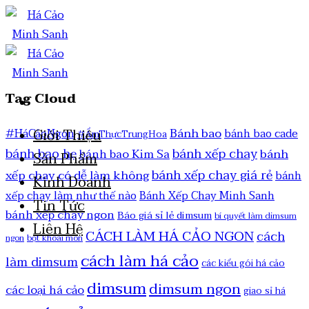
Tag Cloud
Bánh bao
Giới Thiệu
#HáCảoNgon
bánh bao cade
#ẨmThựcTrungHoa
bánh bao hẹ
bánh xếp chay
bánh
bánh bao Kim Sa
Sản Phẩm
bánh xếp chay giá rẻ
xếp chay có dễ làm không
bánh
Kinh Doanh
xếp chay làm như thế nào
Bánh Xếp Chay Minh Sanh
Tin Tức
bánh xếp chay ngon
Báo giá sỉ lẻ dimsum
bí quyết làm dimsum
Liên Hệ
CÁCH LÀM HÁ CẢO NGON
cách
ngon
bột khoai môn
cách làm há cảo
làm dimsum
các kiểu gói há cảo
dimsum
dimsum ngon
các loại há cảo
giao sỉ há