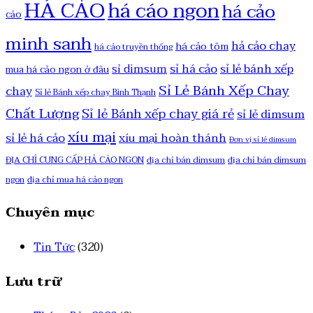
HÁ CẢO
há cáo ngon
há cảo
cảo
minh sanh
hả cảo chay
há cảo tôm
há cảo truyền thống
sỉ há cảo
sỉ lẻ bánh xếp
sỉ dimsum
mua há cảo ngon ở đâu
Sỉ Lẻ Bánh Xếp Chay
chay
Sỉ lẻ Bánh xếp chay Bình Thạnh
Chất Lượng
Sỉ lẻ Bánh xếp chay giá rẻ
sỉ lẻ dimsum
xíu mại
sỉ lẻ há cảo
xíu mại hoàn thánh
Đơn vị sỉ lẻ dimsum
ĐỊA CHỈ CUNG CẤP HẢ CÁO NGON
địa chỉ bán dimsum
địa chỉ bán dimsum
ngon
địa chỉ mua há cảo ngon
Chuyên mục
Tin Tức
(320)
Lưu trữ