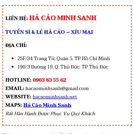
HÁ CẢO MINH SANH
LIÊN HỆ:
TUYỂN SỈ & LẺ HÁ CẢO – XÍU MẠI
ĐỊA CHỈ:
25F/34 Trang Tử, Quận 5, TP Hồ Chí Minh
190/3 Đường 19, Q. Thủ Đức, TP Thủ Đức
HOTLINE:
0903 83 55 62
EMAIL:
hacaominhsanh@gmail.com
WEBSITE:
hacaominhsanh.net
MAPS:
Há Cảo Minh Sanh
Rất Hân Hạnh Được Phục Vụ Quý Khách