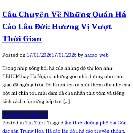
Câu Chuyện Về Những Quán Há
Cảo Lâu Đời: Hương Vị Vượt
Thời Gian
Posted on
17/01/2026
17/01/2026
by
hacao_web
Trong nhịp sống hối hả của những đô thị lớn như
TP.HCM hay Hà Nội, có những góc nhỏ dường như thời
gian đã ngừng trôi. Đó là nơi tỏa ra mùi thơm dịu nhẹ của
bột mì chín tới, mùi đậm đà của nhân thịt tôm và tiếng
lách cách của xửng hấp tre. […]
Continue reading
→
Posted in
Tin Tức
|
Tagged
ẩm thực đường phố Sài Gòn
,
đặc sản Trung Hoa
,
Há cảo lâu đời
,
há cảo truyền thống
,