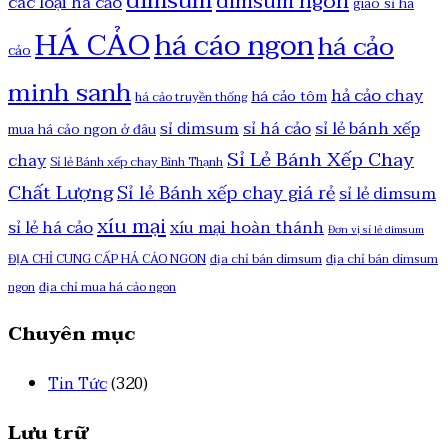
dimsum
dimsum ngon
các loại há cảo
giao sỉ há
HÁ CẢO
há cáo ngon
há cảo
cảo
minh sanh
hả cảo chay
há cảo tôm
há cảo truyền thống
sỉ há cảo
sỉ lẻ bánh xếp
sỉ dimsum
mua há cảo ngon ở đâu
Sỉ Lẻ Bánh Xếp Chay
chay
Sỉ lẻ Bánh xếp chay Bình Thạnh
Chất Lượng
Sỉ lẻ Bánh xếp chay giá rẻ
sỉ lẻ dimsum
xíu mại
sỉ lẻ há cảo
xíu mại hoàn thánh
Đơn vị sỉ lẻ dimsum
ĐỊA CHỈ CUNG CẤP HẢ CÁO NGON
địa chỉ bán dimsum
địa chỉ bán dimsum
ngon
địa chỉ mua há cảo ngon
Chuyên mục
Tin Tức
(320)
Lưu trữ