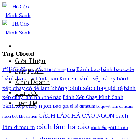
Tag Cloud
Giới Thiệu
Bánh bao
#HáCảoNgon
bánh bao cade
#ẨmThựcTrungHoa
Sản Phẩm
bánh bao hẹ
bánh xếp chay
bánh
bánh bao Kim Sa
Kinh Doanh
bánh xếp chay giá rẻ
xếp chay có dễ làm không
bánh
Tin Tức
xếp chay làm như thế nào
Bánh Xếp Chay Minh Sanh
Liên Hệ
bánh xếp chay ngon
Báo giá sỉ lẻ dimsum
bí quyết làm dimsum
CÁCH LÀM HÁ CẢO NGON
cách
ngon
bột khoai môn
cách làm há cảo
làm dimsum
các kiểu gói há cảo