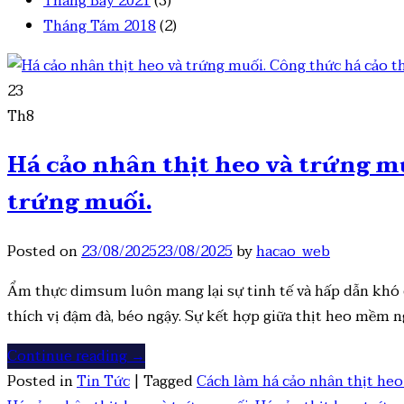
Tháng Bảy 2021
(3)
Tháng Tám 2018
(2)
23
Th8
Há cảo nhân thịt heo và trứng mu
trứng muối.
Posted on
23/08/2025
23/08/2025
by
hacao_web
Ẩm thực dimsum luôn mang lại sự tinh tế và hấp dẫn khó c
thích vị đậm đà, béo ngậy. Sự kết hợp giữa thịt heo mềm n
Continue reading
→
Posted in
Tin Tức
|
Tagged
Cách làm há cảo nhân thịt he