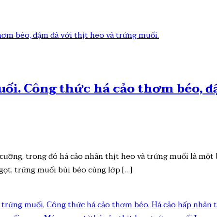
ối. Công thức há cảo thơm béo, đậ
ưỡng, trong đó há cảo nhân thịt heo và trứng muối là một 
gọt, trứng muối bùi béo cùng lớp […]
o trứng muối
,
Công thức há cảo thơm béo
,
Há cảo hấp nhân 