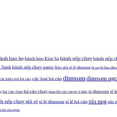
ánh bao hẹ
bánh xếp chay
bánh xếp c
bánh bao Kim Sa
bánh xếp chay ngon
h Sanh
Báo giá sỉ lẻ dimsum
bí quyết làm di
dimsum
dimsum ng
các loại há cảo
các kiểu gói há cảo
hả cảo chay
sỉ 
sỉ dimsum
há cảo tôm
mua há cảo ngon ở đâu
ng
xíu mại
nh xếp chay giá rẻ
sỉ lẻ dimsum
sỉ lẻ há cảo
xíu 
a há cảo ngon