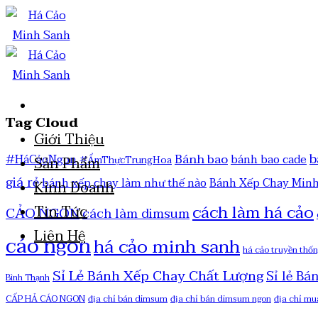
Tag Cloud
Giới Thiệu
b
Bánh bao
#HáCảoNgon
bánh bao cade
#ẨmThựcTrungHoa
Sản Phẩm
giá rẻ
bánh xếp chay làm như thế nào
Bánh Xếp Chay Min
Kinh Doanh
cách làm há cảo
Tin Tức
CẢO NGON
cách làm dimsum
Liên Hệ
cáo ngon
há cảo minh sanh
há cảo truyền thố
Sỉ Lẻ Bánh Xếp Chay Chất Lượng
Sỉ lẻ Bá
Bình Thạnh
CẤP HẢ CÁO NGON
địa chỉ bán dimsum
địa chỉ bán dimsum ngon
địa chỉ mu