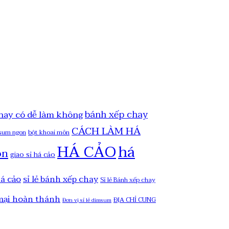
bánh xếp chay
hay có dễ làm không
CÁCH LÀM HÁ
msum ngon
bột khoai môn
HÁ CẢO
há
on
giao sỉ há cảo
há cảo
sỉ lẻ bánh xếp chay
Sỉ lẻ Bánh xếp chay
mại hoàn thánh
ĐỊA CHỈ CUNG
Đơn vị sỉ lẻ dimsum