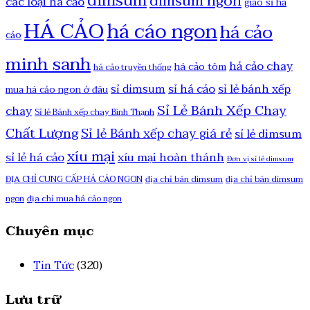
dimsum
dimsum ngon
các loại há cảo
giao sỉ há
HÁ CẢO
há cáo ngon
há cảo
cảo
minh sanh
hả cảo chay
há cảo tôm
há cảo truyền thống
sỉ há cảo
sỉ lẻ bánh xếp
sỉ dimsum
mua há cảo ngon ở đâu
Sỉ Lẻ Bánh Xếp Chay
chay
Sỉ lẻ Bánh xếp chay Bình Thạnh
Chất Lượng
Sỉ lẻ Bánh xếp chay giá rẻ
sỉ lẻ dimsum
xíu mại
sỉ lẻ há cảo
xíu mại hoàn thánh
Đơn vị sỉ lẻ dimsum
ĐỊA CHỈ CUNG CẤP HẢ CÁO NGON
địa chỉ bán dimsum
địa chỉ bán dimsum
ngon
địa chỉ mua há cảo ngon
Chuyên mục
Tin Tức
(320)
Lưu trữ