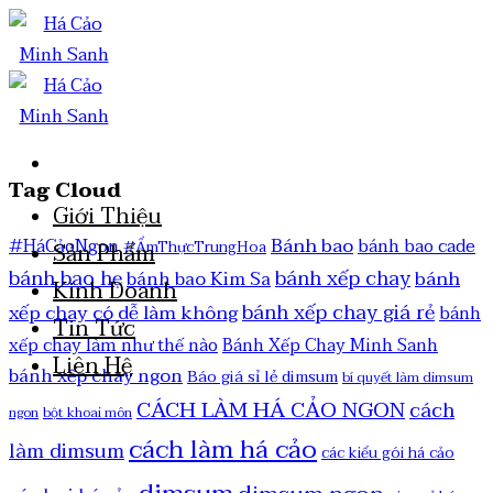
Tag Cloud
Giới Thiệu
Bánh bao
#HáCảoNgon
bánh bao cade
#ẨmThựcTrungHoa
Sản Phẩm
bánh bao hẹ
bánh xếp chay
bánh
bánh bao Kim Sa
Kinh Doanh
bánh xếp chay giá rẻ
xếp chay có dễ làm không
bánh
Tin Tức
xếp chay làm như thế nào
Bánh Xếp Chay Minh Sanh
Liên Hệ
bánh xếp chay ngon
Báo giá sỉ lẻ dimsum
bí quyết làm dimsum
CÁCH LÀM HÁ CẢO NGON
cách
ngon
bột khoai môn
cách làm há cảo
làm dimsum
các kiểu gói há cảo