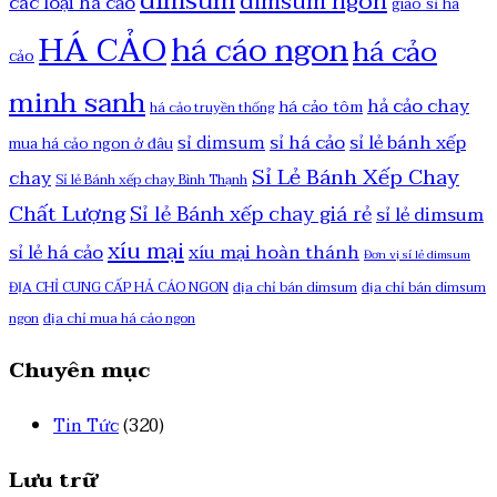
dimsum
dimsum ngon
các loại há cảo
giao sỉ há
HÁ CẢO
há cáo ngon
há cảo
cảo
minh sanh
hả cảo chay
há cảo tôm
há cảo truyền thống
sỉ há cảo
sỉ lẻ bánh xếp
sỉ dimsum
mua há cảo ngon ở đâu
Sỉ Lẻ Bánh Xếp Chay
chay
Sỉ lẻ Bánh xếp chay Bình Thạnh
Chất Lượng
Sỉ lẻ Bánh xếp chay giá rẻ
sỉ lẻ dimsum
xíu mại
sỉ lẻ há cảo
xíu mại hoàn thánh
Đơn vị sỉ lẻ dimsum
ĐỊA CHỈ CUNG CẤP HẢ CÁO NGON
địa chỉ bán dimsum
địa chỉ bán dimsum
ngon
địa chỉ mua há cảo ngon
Chuyên mục
Tin Tức
(320)
Lưu trữ