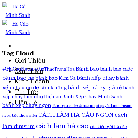
Tag Cloud
Giới Thiệu
Bánh bao
#HáCảoNgon
bánh bao cade
#ẨmThựcTrungHoa
Sản Phẩm
bánh bao hẹ
bánh xếp chay
bánh
bánh bao Kim Sa
Kinh Doanh
bánh xếp chay giá rẻ
xếp chay có dễ làm không
bánh
Tin Tức
xếp chay làm như thế nào
Bánh Xếp Chay Minh Sanh
Liên Hệ
bánh xếp chay ngon
Báo giá sỉ lẻ dimsum
bí quyết làm dimsum
CÁCH LÀM HÁ CẢO NGON
cách
ngon
bột khoai môn
cách làm há cảo
làm dimsum
các kiểu gói há cảo