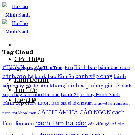
Tag Cloud
Giới Thiệu
Bánh bao
#HáCảoNgon
bánh bao cade
#ẨmThựcTrungHoa
Sản Phẩm
bánh bao hẹ
bánh xếp chay
bánh
bánh bao Kim Sa
Kinh Doanh
bánh xếp chay giá rẻ
xếp chay có dễ làm không
bánh
Tin Tức
xếp chay làm như thế nào
Bánh Xếp Chay Minh Sanh
Liên Hệ
bánh xếp chay ngon
Báo giá sỉ lẻ dimsum
bí quyết làm dimsum
CÁCH LÀM HÁ CẢO NGON
cách
ngon
bột khoai môn
cách làm há cảo
làm dimsum
các kiểu gói há cảo