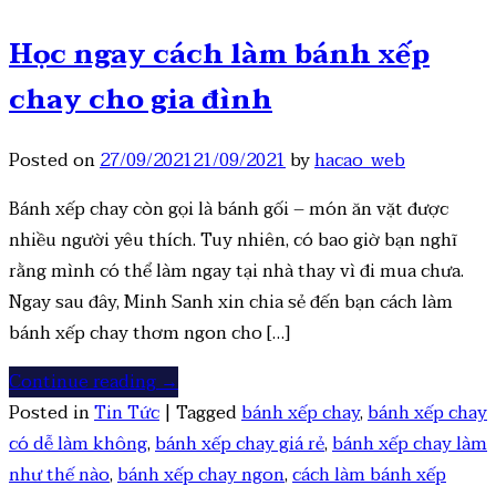
Học ngay cách làm bánh xếp
chay cho gia đình
Posted on
27/09/2021
21/09/2021
by
hacao_web
Bánh xếp chay còn gọi là bánh gối – món ăn vặt được
nhiều người yêu thích. Tuy nhiên, có bao giờ bạn nghĩ
rằng mình có thể làm ngay tại nhà thay vì đi mua chưa.
Ngay sau đây, Minh Sanh xin chia sẻ đến bạn cách làm
bánh xếp chay thơm ngon cho […]
Continue reading
→
Posted in
Tin Tức
|
Tagged
bánh xếp chay
,
bánh xếp chay
có dễ làm không
,
bánh xếp chay giá rẻ
,
bánh xếp chay làm
như thế nào
,
bánh xếp chay ngon
,
cách làm bánh xếp