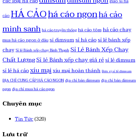
dimsum
dimsum ngon
các loại há cảo
giao sỉ há
HÁ CẢO
há cáo ngon
há cảo
cảo
minh sanh
hả cảo chay
há cảo tôm
há cảo truyền thống
sỉ há cảo
sỉ lẻ bánh xếp
sỉ dimsum
mua há cảo ngon ở đâu
Sỉ Lẻ Bánh Xếp Chay
chay
Sỉ lẻ Bánh xếp chay Bình Thạnh
Chất Lượng
Sỉ lẻ Bánh xếp chay giá rẻ
sỉ lẻ dimsum
xíu mại
sỉ lẻ há cảo
xíu mại hoàn thánh
Đơn vị sỉ lẻ dimsum
ĐỊA CHỈ CUNG CẤP HẢ CÁO NGON
địa chỉ bán dimsum
địa chỉ bán dimsum
ngon
địa chỉ mua há cảo ngon
Chuyên mục
Tin Tức
(320)
Lưu trữ