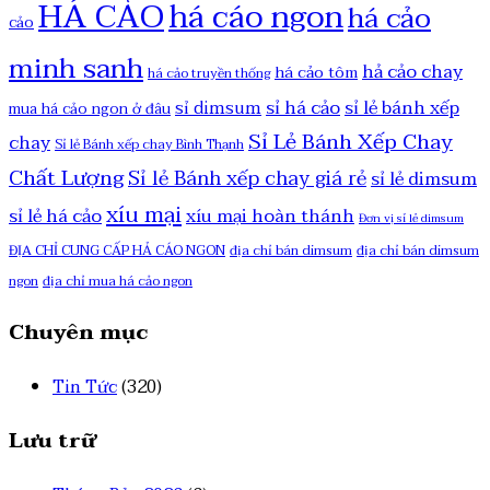
HÁ CẢO
há cáo ngon
há cảo
cảo
minh sanh
hả cảo chay
há cảo tôm
há cảo truyền thống
sỉ há cảo
sỉ lẻ bánh xếp
sỉ dimsum
mua há cảo ngon ở đâu
Sỉ Lẻ Bánh Xếp Chay
chay
Sỉ lẻ Bánh xếp chay Bình Thạnh
Chất Lượng
Sỉ lẻ Bánh xếp chay giá rẻ
sỉ lẻ dimsum
xíu mại
sỉ lẻ há cảo
xíu mại hoàn thánh
Đơn vị sỉ lẻ dimsum
ĐỊA CHỈ CUNG CẤP HẢ CÁO NGON
địa chỉ bán dimsum
địa chỉ bán dimsum
ngon
địa chỉ mua há cảo ngon
Chuyên mục
Tin Tức
(320)
Lưu trữ