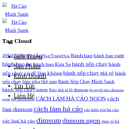
Tag Cloud
Bánh bao
Giới Thiệu
#HáCảoNgon
bánh bao cade
#ẨmThựcTrungHoa
bánh bao hẹ
bánh xếp chay
bánh
bánh bao Kim Sa
Sản Phẩm
bánh xếp chay giá rẻ
xếp chay có dễ làm không
bánh
Kinh Doanh
xếp chay làm như thế nào
Bánh Xếp Chay Minh Sanh
Tin Tức
bánh xếp chay ngon
Báo giá sỉ lẻ dimsum
bí quyết làm dimsum
Liên Hệ
CÁCH LÀM HÁ CẢO NGON
cách
ngon
bột khoai môn
cách làm há cảo
làm dimsum
các kiểu gói há cảo
dimsum
dimsum ngon
các loại há cảo
giao sỉ há