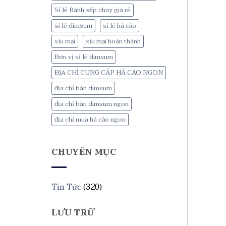
Sỉ lẻ Bánh xếp chay giá rẻ
sỉ lẻ dimsum
sỉ lẻ há cảo
xíu mại
xíu mại hoàn thánh
Đơn vị sỉ lẻ dimsum
ĐỊA CHỈ CUNG CẤP HẢ CÁO NGON
địa chỉ bán dimsum
địa chỉ bán dimsum ngon
địa chỉ mua há cảo ngon
CHUYÊN MỤC
Tin Tức
(320)
LƯU TRỮ