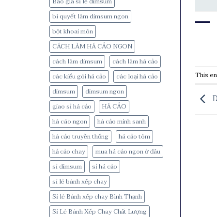
Báo giá sỉ lẻ dimsum
bí quyết làm dimsum ngon
bột khoai môn
CÁCH LÀM HÁ CẢO NGON
cách làm dimsum
cách làm há cảo
This en
các kiểu gói há cảo
các loại há cảo
dimsum
dimsum ngon
D
giao sỉ há cảo
HÁ CẢO
há cáo ngon
há cảo minh sanh
há cảo truyền thống
há cảo tôm
hả cảo chay
mua há cảo ngon ở đâu
sỉ dimsum
sỉ há cảo
sỉ lẻ bánh xếp chay
Sỉ lẻ Bánh xếp chay Bình Thạnh
Sỉ Lẻ Bánh Xếp Chay Chất Lượng