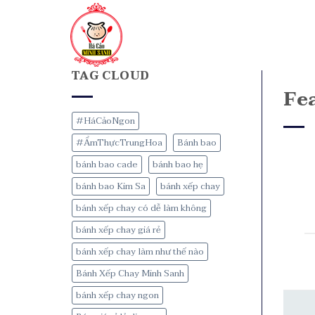
TAG CLOUD
Fe
#HáCảoNgon
#ẨmThựcTrungHoa
Bánh bao
bánh bao cade
bánh bao hẹ
bánh bao Kim Sa
bánh xếp chay
bánh xếp chay có dễ làm không
bánh xếp chay giá rẻ
bánh xếp chay làm như thế nào
Bánh Xếp Chay Minh Sanh
bánh xếp chay ngon