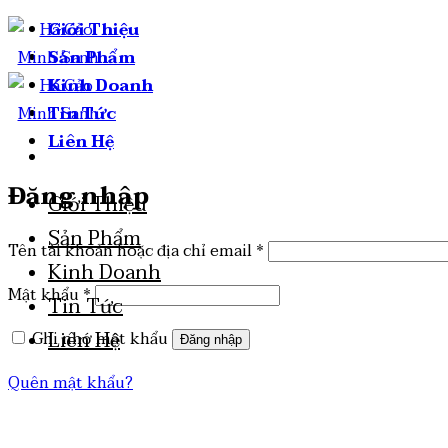
Giới Thiệu
Sản Phẩm
Kinh Doanh
Tin Tức
Liên Hệ
Đăng nhập
Giới Thiệu
Sản Phẩm
Tên tài khoản hoặc địa chỉ email
*
Kinh Doanh
Mật khẩu
*
Tin Tức
Liên Hệ
Ghi nhớ mật khẩu
Đăng nhập
Quên mật khẩu?